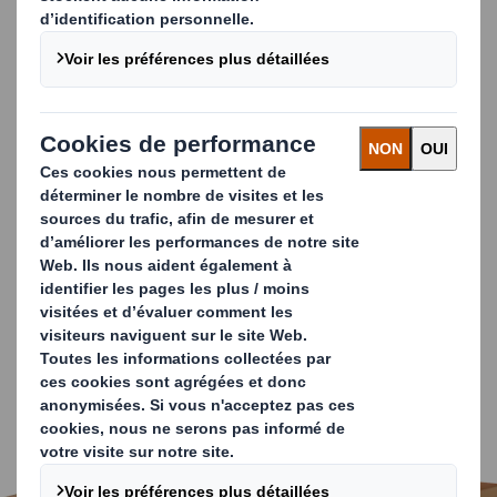
expédient des pièces de véhicules depuis les usines de
fabrication vers d'autres sites qui se consacrent
principalement à l'assemblage des véhicules.
L'expédition de ces pièces automobiles s'effectue dans
des emballages déjà homologués par chaque
constructeur et répondant à des caractéristiques
techniques bien définies.
Notre solution CKD se distingue ainsi par sa
conception à
« double corps »,
permettant un empilage sûr tant en
situation statique que dynamique, garantissant une
sécurité et une stabilité maximales lors du stockage.
De plus, nous la livrons pré-montée et pliée, ce qui
permet d'accélérer le processus de montage, le réduisant
à moins d'une minute.
Carousel. Use previous and next buttons to move betwe