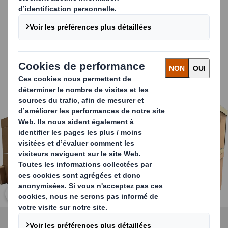
rapidité de montage. Sa composition 100 % carton
ondulé permet de résoudre les problèmes
d'approvisionnement et les coûts associés aux palettes
en bois.
Elle est idéale pour les exportations, se distinguant par
son efficacité dans le transport aérien et sa conformité à
la norme NIMP 15.
Carousel. Use previous and next buttons to move betwe
Cliquez pour agrandir l’image