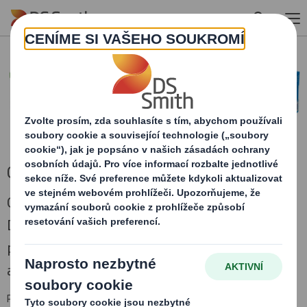
Skip to main content
Cases
Oddělení spotřebitelských obalů společnosti
DS Smith navrhuje a vyrábí standardní nebo
propagační obaly, které napomáhají propagaci
a poílení vašich značek.
Pomůžeme vám uvést vaše výrobky na trh nebo spustit