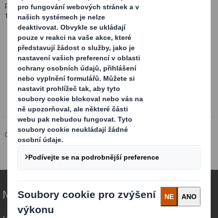
propagační kampaně, a to s použitím nejširší nabídky materiálů,
tiskových technologií a technik povrchové úpravy na trhu.
Corporate
Produkty a služby
Spotřební obaly
Cases
Nové druhy obalů pro měnící se svět