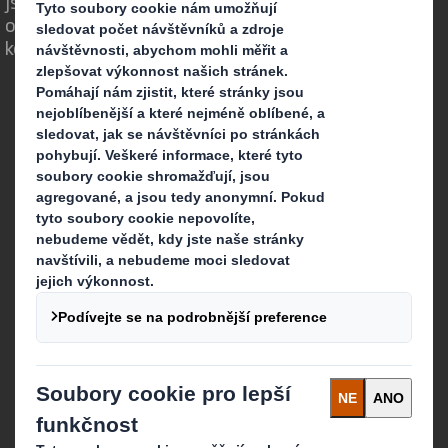
Jsme jiní, protože si uvědomujeme, že
obaly mohou hrát důležitou roli ve světě
kolem nás.
Kdo jsme
Více o DS Smith
Více o International Paper
O spojení DS Smith a International Paper
Udržitelnost
Kariéra
Co děláme
Packaging solutions