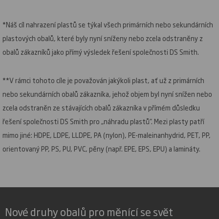
*Náš cíl nahrazení plastů se týkal všech primárních nebo sekundárních
plastových obalů, které byly nyní sníženy nebo zcela odstraněny z
obalů zákazníků jako přímý výsledek řešení společnosti DS Smith.
**V rámci tohoto cíle je považován jakýkoli plast, ať už z primárních
nebo sekundárních obalů zákazníka, jehož objem byl nyní snížen nebo
zcela odstraněn ze stávajících obalů zákazníka v přímém důsledku
řešení společnosti DS Smith pro „náhradu plastů“. Mezi plasty patří
mimo jiné: HDPE, LDPE, LLDPE, PA (nylon), PE-maleinanhydrid, PET, PP,
orientovaný PP, PS, PU, PVC, pěny (např. EPE, EPS, EPU) a lamináty.
Nové druhy obalů pro měnící se svět