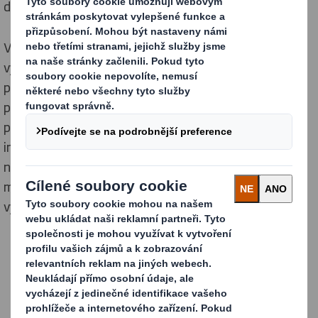
designů v 8 ukazatelích.
Vytvořili jsme již více než 1 000 návrhů pro miliony
výrobků zaměřených na snížení používání
problematických plastů. Nahrazení jedné miliardy kusů
plastů je jen začátek - nikoli konečný cíl. Naše vize
přesahuje rámec udržitelných obalů a zahrnuje
inovativní a interaktivní obaly vylepšené o
nejmodernější technologie. Jsme nadšeni budoucími
možnostmi a pozitivním dopadem, který můžeme
vytvořit.
Případové studie zákazníků
Podívejte se, jak jsme ve spolupráci s