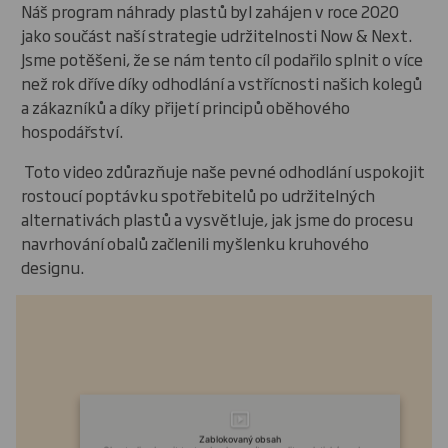
Náš program náhrady plastů byl zahájen v roce 2020
jako součást naší strategie udržitelnosti Now & Next.
Jsme potěšeni, že se nám tento cíl podařilo splnit o více
než rok dříve díky odhodlání a vstřícnosti našich kolegů
a zákazníků a díky přijetí principů oběhového
hospodářství.
Toto video zdůrazňuje naše pevné odhodlání uspokojit
rostoucí poptávku spotřebitelů po udržitelných
alternativách plastů a vysvětluje, jak jsme do procesu
navrhování obalů začlenili myšlenku kruhového
designu.
Zablokovaný obsah