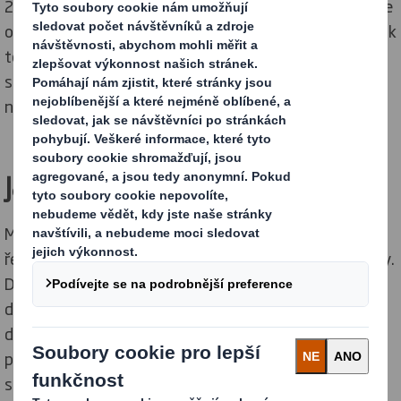
25 % spotřebitelů je aktivně proti plastům a 41 % chce
obaly z alternativních obnovitelných zdrojů. Vzhledem k
tomu, že poptávka spotřebitelů po náhradě plastů
stále roste, jsme stoprocentně odhodláni pomáhat
našim zákazníkům hledat inovativní řešení.
Jak vám můžeme pomoci?
Můžeme vám pomoci vyřešit vaše problémy a najít
řešení pro „jednorázové“ a „těžko recyklovatelné“ obaly.
Dopad každého výrobku na životní prostředí je z 80 %
dán jeho designem, proto jsme proškolili přibližně 800
designérů v zásadách kruhového designu. Naše
průkopnické metriky cirkulárního designu umožňují
snadno porovnávat udržitelnost různých obalových