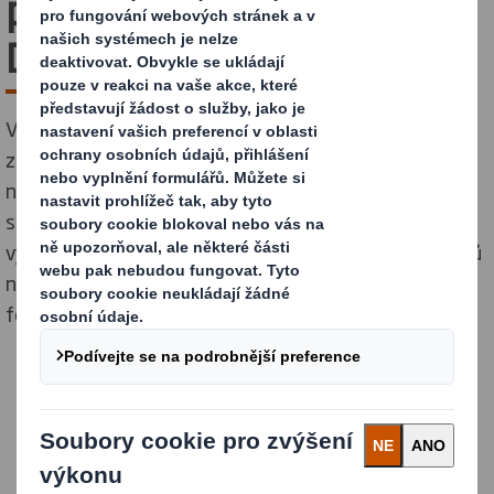
plastů ekologickými obaly
DS Smith
Ve spolupráci s některými z nejznámějších světových
značek rychloobrátkového zboží vedeme boj za
nahrazení plastů. Od roku 2020 jsme z regálů
supermarketů odstranili více než 1 miliardu plastových
výrobků každodenní potřeby, včetně děrovaných sáčků
na ovoce a zeleninu, plastových tašek a smršťovacích
fólií na lahvích s nealkoholickými nápoji.