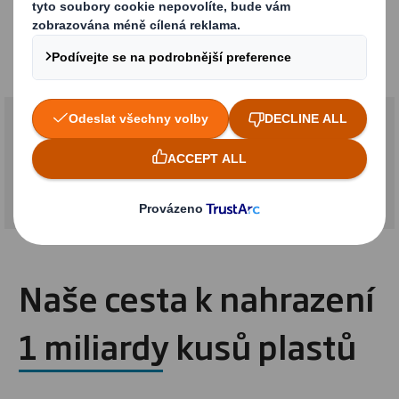
těmito společnostmi využili kruhový design
k vytvoření udržitelnějších nápadů a řešení
pro obaly.
Naše cesta k nahrazení
1 miliardy kusů plastů