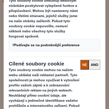
S naší pomocí zákazníci urychlují
své snahy o odstranění
problematických plastů ze svých
výrobků. Pomocí našich Metrik
cirkulárního designu můžeme
snadno ukázat, kde lze plast
nahradit, jak cirkulární jsou jejich
obaly a kde je možné provést
zlepšení.
Samantha Upham