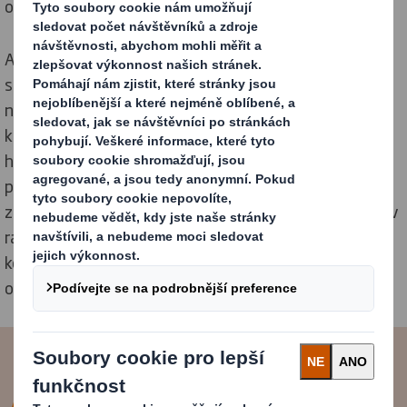
obtížně recyklovatelným plastům.
Abychom uspokojili tuto poptávku, naši designéři ve
spolupráci se zákazníky vytvořili 1000 inovací, které
nahradí plast. Byla vytvořena řešení, která odstraňují
každodenní plastové předměty, včetně tácků na
hotová jídla, plastových obalů na ovoce a zeleninu a
plastových držáků nápojů v plechovkách které
znečišťují planetu. To vše přichází v době, kdy skupiny v
rámci kampaní upozorňují na množství plastů, které
končí jako odpad, a proto je důležitější než kdy jindy
odstranit je již ve fázi návrhu.