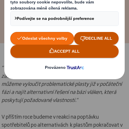
Sustainability Business Partner –
Sales, Marketing & Innovation
"Všech 700 našich designérů bylo vyškoleno v našich
zásadách cirkulárního designu, což znamená, že
můžeme vyloučit problematické plasty již v počáteční
fázi a najít alternativní řešení na bázi vláken, která
poskytují požadované vlastnosti."
V příštím roce budeme v reakci na poptávku
spotřebitelů po alternativách k plastům pokračovat v