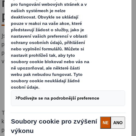
milionů problematických
plastů
Jsme vůdčí silou v boji za náhradu plastů - jen za
poslední dva roky* jsme v rámci našeho ambiciózního
programunahrazení problematických plastů vyřadili
více než 313 milionů kusů problematických plastů.
Toto významné číslo představuje více než tři miliony
kusů týdně, protože zákazníci a spotřebitelé projevují
poptávku po obalech na bázi vláken jako alternativě k