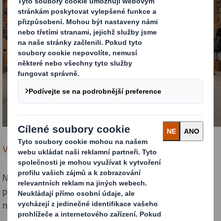
Výstava bude probíhat od
01.07.2022
do 31.08.2022.
Nezapomněli jsme však ani na důležitý odpočinek – v
prostoru budou umístěny také papírové stromy a
nábytek z lepenky.