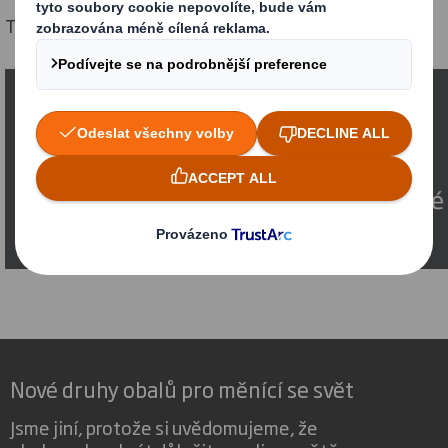
Tak na viděnou v Galerii Centra Pivovar Děčín!
Nové druhy obalů pro měnící se svět
Jsme jiní, protože si uvědomujeme, že