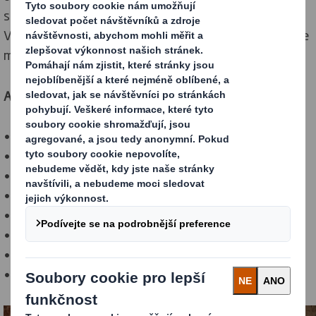
stanovišť, kde si děti budou moci pohrát.
Veškeré hračky jsou vyrobené z vlnité lepenky (protože
máme udržitelnost v srdci).
A na co se můžete těšit?
• „Člověče, nezlob se!“
• Hrad z lepenkových cihliček
• Basketbal
• Lepenkový Ping-pong
• Domečky z lepenky
• Loď z lepenky, jako odkaz na tradici pivovaru
• Tabule na malování
• Letadlo