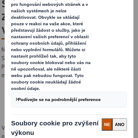
spolupráci s OC PIVOVAR
zahájilo výstavu hraček z
vlnité lepenky pro děti.
Nevíte, kam za zábavou během letních prázdnin?
Společnost DS Smith Packaging ve spolupráci s OC
Pivovar připravila interaktivní výstavu „Krabicové
město“.
V GALERII CENTRA PIVOVAR jsme pro návštěvníky
obchodního centra přichystali celkem 7 různých