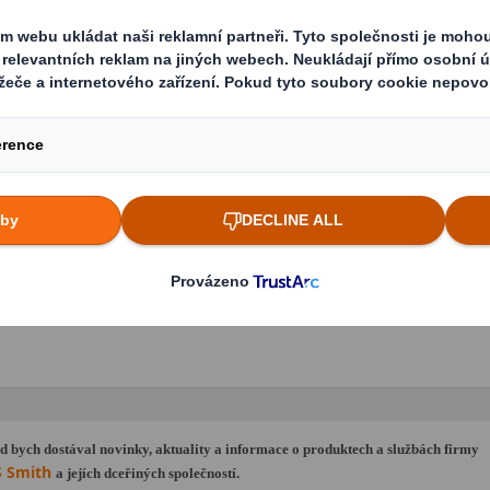
Poštovní směrovací číslo
ní pozice
tář
d bych dostával novinky, aktuality a informace o produktech a službách firmy
S Smith
a jejích dceřiných společností.