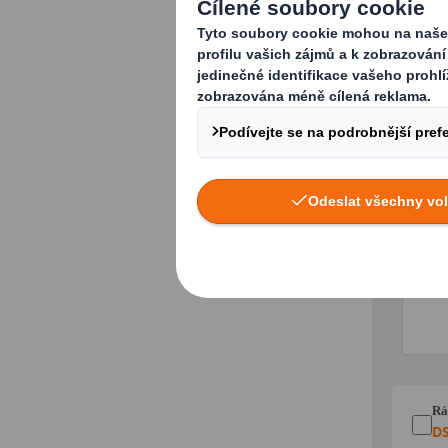
Město
Pracov
Komen
Rá
D