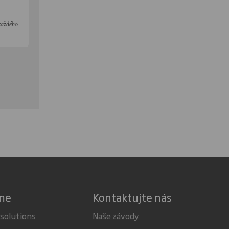
 každého
áme
Kontaktujte nás
 solutions
Naše závody