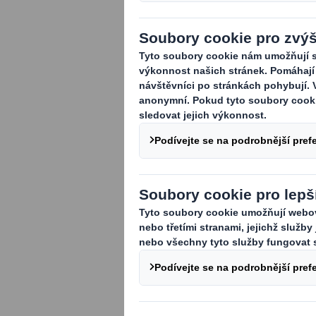
Dejte n
DS Smit
Tovární
Boletic
Česká R
Kontakt
Vyplňte
kontakt
Děkuje
Křestn
Firemn
Název 