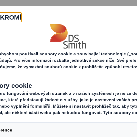
O nás
Produkty a služby
Optimisation CZ
Využijte potenciálu svých obalů
otenciálu svých oba
 stáhnout, vyplňte prosím níže uvedený formulá