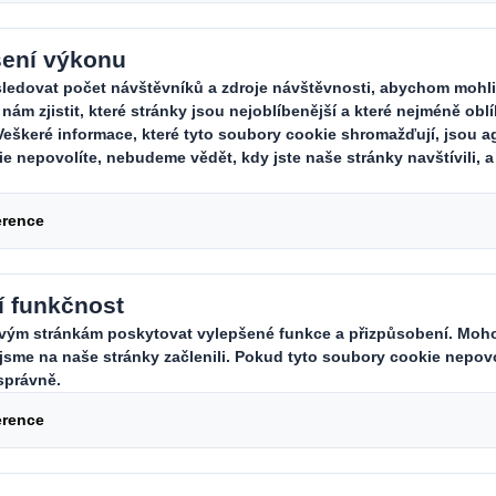
ám vědět!
h Packaging Czech Republic BOLETICE
 452
e nad Labem 407 11
epublika
ní formulář
 a odešlete níže uvedený formulář a člen našeho týmu DS Smith vás b
ovat.
me!
í jméno
Příjmení
í e-mailová adresa
Telefonní číslo
společnosti
Země