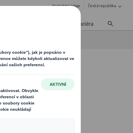
Kontaktní údaje
Česká republika
Udržitelnost
Media
Kariéra
lů
ř: