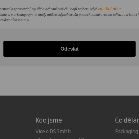
zde klikněte
formací o zpracování, využití a ochraně vašich údajů najdete, když
.
uhlas s marketingovými e-maily můžete kdykoli zrušit pomocí odhlašovacího odkazu na konci
reklamního e-mailu.
Odeslat
Kdo jsme
Co děl
Více o DS Smith
Packaging