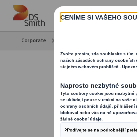
Skip to main content
Corporate
Media
Supply Chain 
Využijte p
Chcete-li si zprávu