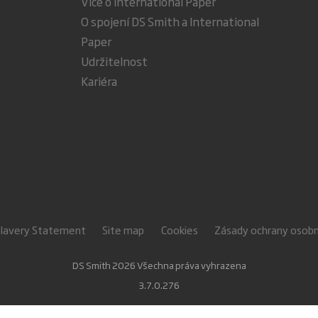
Více o International Paper
O spojení DS Smith a International
Paper
Udržitelnost
Kariéra
Slavery Statement
Site map
Cookies
Zásady ochrany osobn
DS Smith 2026 Všechna práva vyhrazena
3.7.0.276