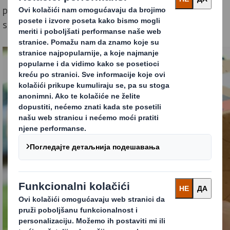
pruža dodatni sloj zaštite jer potrošači i radnici u lancu
snabdevanja ostaju oprezni.