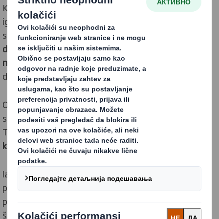
Kako se prilagođavamo novoj normalnosti, a ambalaža
igra sve veću ulogu u našem životu, strahovi oko
sigurnosti ambalaže su nam na prvom mestu.
Šest od
deset potrošača sada tvrdi da temeljno opere ruke
nakon dodirivanja pakovanih namirnica
i proizvoda za
domaćinstvo.
Ovi strahovi mogli bi se ublažiti danas nakon najave da
se DS Smith ekskluzivno udružuje sa kompanijom
Touchguard u
razvoju nove održive ambalaže od talas
kartona koja je otporna na viruse i bakterije
.
Iako nema dokaza o prenošenju virusa sa kartona, lako
prepoznatljive zone bezbedne na dodir mogu se
primeniti u raznim industrijskim granama i primenama,
što znači da antivirusno i antibakterijsko pakovanje