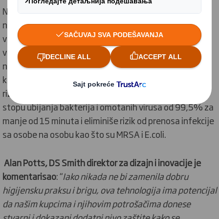
Nova patentirana tehnologija efikasna je kod čitavog
niza bakterija i virusa, uključujući porodicu "omotanih
virusa", gde spada i virus COVID-19
[1]
. Ova porodica
virusa zahteva da se omotač i šiljci prikače i repliciraju
na ćelije domaćina, ali Touchguard® remeti omotač
kako bi sprečio replikaciju virusa, efikasno ublažavajući
rizik od prenosa sa osobe na osobu. Ima dokazanu
stopu ubijanja bakterija i omotanih virusa od 99,5% za
manje od 15 minuta i eliminiše rizik od prenosa infekcije
sa osobe na osobu kao što su MRSA i E.coli.
Alan Potts, DS Smith direktor za dizajn i inovacije je
komentarisao
: “
Iako nikada ne bi zamenila dobru
higijensku praksu i brigu, ova tehnologija ima potencijal
da našim kupcima i njihovim potrošačima donese
stvarni i dokazani dodatni nivo zaštite kako se