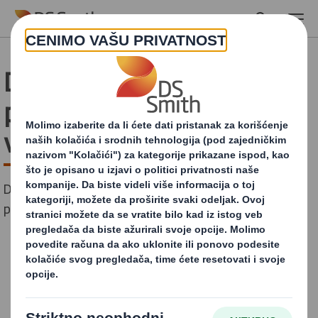
Skip to main content
DS Smith lansira
pakovanje otporno na
viruse
DS Smith trenutno razvija antimikrobni premaz kako bi
potrošačima pružio dodatne mere zaštite.