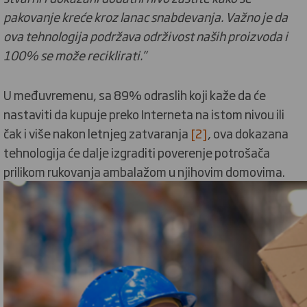
pakovanje kreće kroz lanac snabdevanja. Važno je da
ova tehnologija podržava održivost naših proizvoda i
100% se može reciklirati.”
U međuvremenu, sa 89% odraslih koji kaže da će
nastaviti da kupuje preko Interneta na istom nivou ili
čak i više nakon letnjeg zatvaranja
[2]
, ova dokazana
tehnologija će dalje izgraditi poverenje potrošača
prilikom rukovanja ambalažom u njihovim domovima.