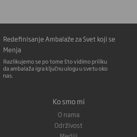
Redefinisanje Ambalaže za Svet koji se
Menja
Razlikujemo se po tome što vidimo priliku
da ambalaža igra ključnu ulogu u svetu oko
nas.
Ko smo mi
O nama
Održivost
Mediji