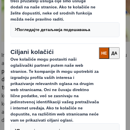
Imajući u vidu značaj proizvoda upakovanih u higijensku
ambalažu, nije iznenađujuće što v
iše od polovine
potrošača (57%) kaže da temeljno pere ruke nakon
dodirivanja proizvoda upakovanih u ambalažu za e-
trgovinu i što 30% brže baca ambalažu
. Istraživanje
kompanije DS Smith, sprovedeno u saradnji sa
kompanijom Ipsos MORI, sugeriše da će higijena
ambalaže nastaviti da bude prioritet i u godinama koje
dolaze.