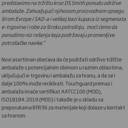
predstavimo na tržištu kroz DS Smith ponudu održive
ambalaže. Zahvaljujući njihovom proizvodnom opsegu
širom Evrope i SAD-a i velikoj bazi kupaca iz segmenata
e-trgovine i robe za široku potrošnju, moći ćemo da
ponudimo niz rešenja koja podržavaju promenljive
potrošačke navike.”
Novi asortiman obećava da će podržati održivo tržište
ambalaže s potencijalnim obimom u raznim oblastima,
uključujući e-trgovinu i ambalažu za hranu, a da se i
dalje 100% može reciklirati. Touchguard premaz i
ambalaža imaće sertifikat AATCC100 (MOD),
ISO18184: 2019 (MOD) i takođe je u skladu sa
preporukama BfR36 za materijale koji dolaze u kontakt
sa hranom.