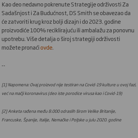
Kao deo nedavno pokrenute Strategije održivosti Za
Sadašnjost i Za Budućnost, DS Smith se obavezao da
će zatvoriti krug kroz bolji dizajn i do 2023. godine
proizvodiće 100% reciklirajuću ili ambalažu za ponovnu
upotrebu. Više detalja o široj strategiji održivosti
možete pronaći
ovde
.
--
[1] Napomena: Ovaj proizvod nije testiran na Covid-19 kulture u ovoj fazi,
već na mačji koronavirus (deo iste porodice virusa kao i Covid-19)
[2] Anketa rađena među 8.000 odraslih širom Velike Britanije,
Francuske, Španije, Italije, Nemačke i Poljske u julu 2020. godine