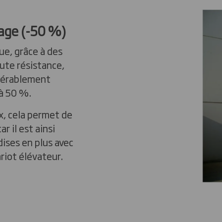
kage (-50 %)
ue, grâce à des
aute résistance,
dérablement
'à 50 %.
x, cela permet de
r il est ainsi
ises en plus avec
iot élévateur.