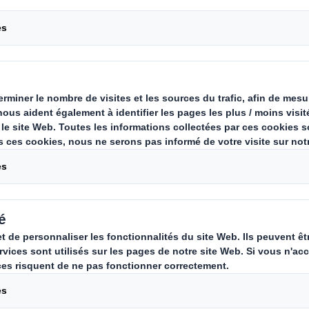
Le conteneur en 
Carousel. Use previous
c | DS