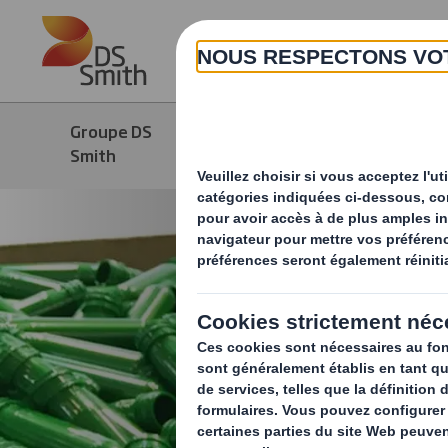
Skip to main content
Groupe DS
Produits &
Solut
Smith
Services
d'emb