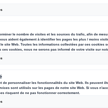
Carousel. Use previous
s produits dans des