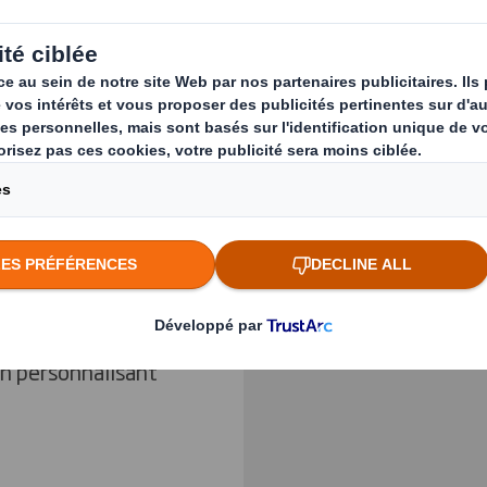
ent
et pouvoir
llage.
Previous slide
y Chain du e-
ateurs, nos
ape Back. Cette
hésives par une seul
Cliquez pour agrandir l
tes : la
fermeture
,
 à
usage unique
pour
m l’utilisation de
tion
reverse
.
en personnalisant