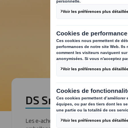
DS Smith Tape Back
Les e-acheteurs souhaitent recevoir leur