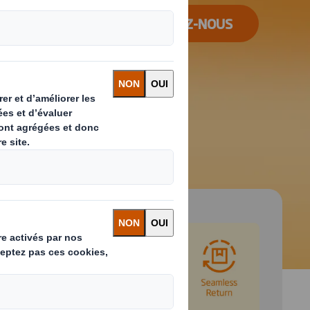
CONTACTEZ-NOUS
 and next buttons to move between slides. Only the cu