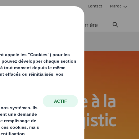
Contact
Maroc
ement durable
Média
Carrière
Tape Back
tion adaptée à la
reverse logistic