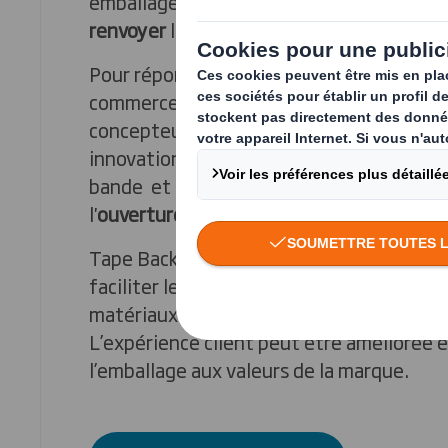
emballages respectueux de
l'environnem
renvoyer
les produits avec le même emba
Pour répondre à la complexité de la Suppl
commerce ainsi qu'aux attentes consomm
concepteurs ont développé la solution T
innovation substitue plusieurs bandes ad
bande et permet les 3 utilisations suivan
l'
ouverture
puis le
renvoi
.
Tape Back supprime les bandes plastique
faciliter le recyclage et réduit au maximu
matériaux supplémentaires pour la fonc
L’expérience client peut être améliorée 
l’emballage aux valeurs de la marque.