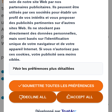
Tecnikit
est la solution proposée par DS Smith pour le
transport et la protection des châssis de véhicules,
entièrement fabriquée en carton ondulé à usage
unique. Son développement lui a valu un WorldStar
Award 2024, la distinction internationale la plus
prestigieuse du secteur de l'emballage, décernée par la
World Packaging Organisation.
Parmi ses principaux avantages, on peut citer :
Elle remplace les conteneurs métalliques
Elle intègre des positionneurs en carton à montage
automatique qui permettent la livraison directe sur la
chaîne de montage.
S'agissant d'une solution en carton, elle offre une
réponse rapide en cas de ruptures ponctuelles dans les
circuits d'emballages consignés, et peut également