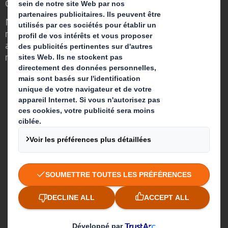
change
Nous faisons la différence parce que
nous avons su voir en quoi l'emballage
avait un rôle important à jouer dans le
monde qui nous entoure.
Qui sommes-nous ?
A propos
Produits & Services
Développement durable
Actualités
Carrière