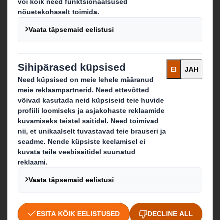
Teave
International Paperist
IP ja DS Smithi kombinatsioon
Jätkusuutlikkus
Uudised
Karjäär
Üldised müügi ja tarnetingimused
Mida pakume
Tooted
Teenused