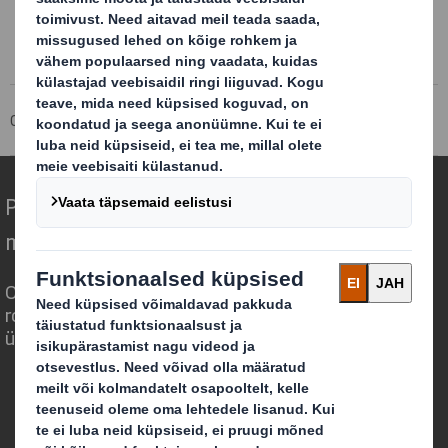
100% taaskasutatud või 100% taaskasutatavat pakendit
Corporate
Kohvrid
Pakendite tähenduse ümbermõtestamine
muutuvas maailmas
Oleme erilised, sest mõistame, kui olulist
rolli võib pakend mängida meid
ümbritsevas maailmas.
Kes me oleme