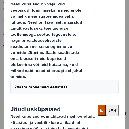
maksimaalselt ära kasutatud, tugevus optimaalne ning
materjalikulu minimaalne.
Me arvestame teie pakendamisliini ja logistika iga aspekti ning
lõppkasutaja vajadustega ning tagavad, et teie väärtuslik kaup on
kaitstud.
Võtke meiega ühendust, kui vajate:
Paindlikkust, mida pakub erinevate kihtide arvuga papi ja
gofreeringutüüpide lai valik
Automaatsetele ja/või manuaalsetele pakendamisliinidele
sobivaid pakendeid
Toodete tuvastamise ja müügi tõhustamist kvaliteetse
pealetrükiga
Töökindlaid stantsitud perfoauke või käeavasid pakendites
Ühtlast ja kindlat kvaliteeti ja tarneahelat - nii kohalikul, riiklikul
kui ka rahvusvahelisel tasandil