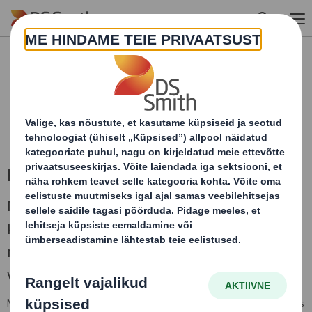
Skip to main content
Kohvrid
Meie traditsioonilises transpordikasti stiilis
karbid võivad olla nii pealetrükiga kui ka ilma,
nii suured kui ka väiksed, vastavalt teie
vajadustele.
Meie disainerid kujundavad teie lainepapist kastid nii, et ruum oleks