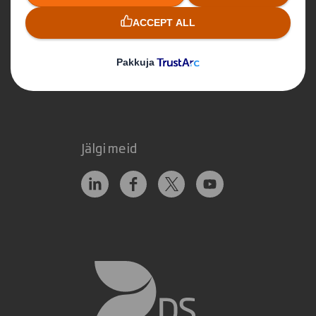
Võtke meiega ühendust
Kontaktid
Kus me tegutseme
Jälgi meid