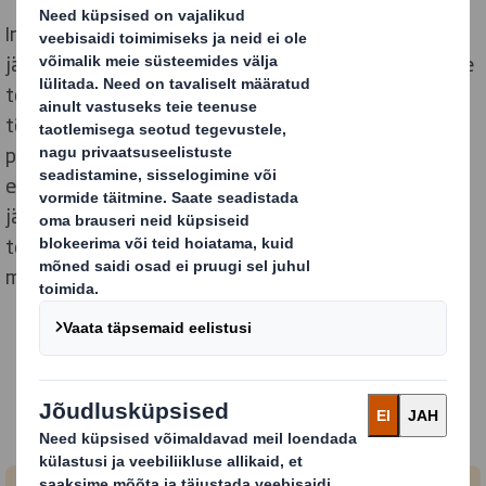
International Paper ja DS Smith, kaks juhtivat
jätkusuutlike pakendite ja muude kiudainel põhinevate
toodete tootjat, ühinesid jaanuaris 2025, et luua
tõeliselt ülemaailmne liider jätkusuutlike
pakendilahenduste valdkonnas. Meie inimesed on
eksperdid innovatsiooni, tootmise, disaini, müügi,
jätkusuutlikkuse, tarneahela ja palju muu alal. Meil on
tegevuskohad üle Euroopa ja Põhja-Ameerika, miks
mitte teha oma parimat tööd koos meiega?
Avasta oma uus karjäär
Sirvi vabu töökohti