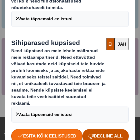
Tutvu International Paper'i töökohtadega.
International Paper ja DS Smithi
kombinatsioon
Lisateave kombinatsiooni kohta.
Pakendite tähenduse ümbermõtestamine