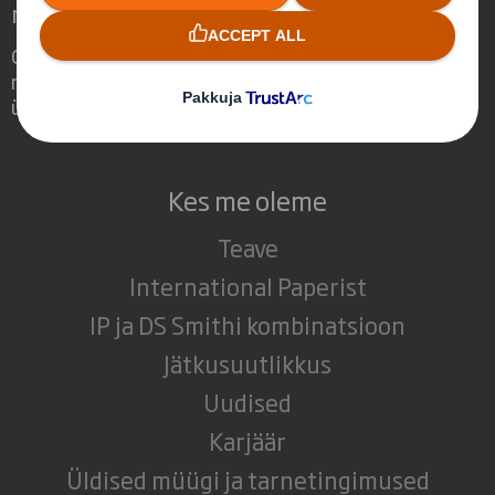
muutuvas maailmas
Oleme erilised, sest mõistame, kui olulist
rolli võib pakend mängida meid
ümbritsevas maailmas.
Kes me oleme
Teave
International Paperist
IP ja DS Smithi kombinatsioon
Jätkusuutlikkus
Uudised
Karjäär
Üldised müügi ja tarnetingimused