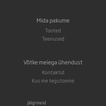
Mida pakume
Tooted
Teenused
Võtke meiega ühendust
Kontaktid
Kus me tegutseme
Jälgi meid