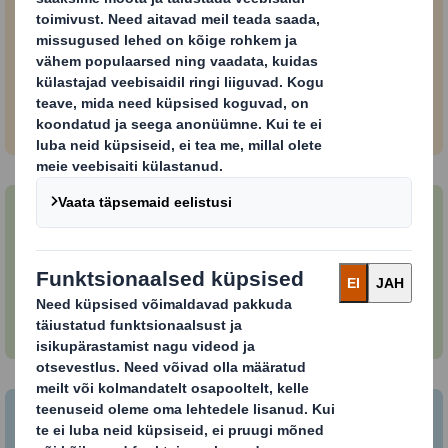
DS Smithi töökohad Euroopas
Otsige ja kandideerige Euroopas asuvatele
töökohtadele.
DS Smithi töökohad USAs
Otsige ja kandideerige Ameerika Ühendriikides
asuvatele töökohtadele.
International Paper töökohad