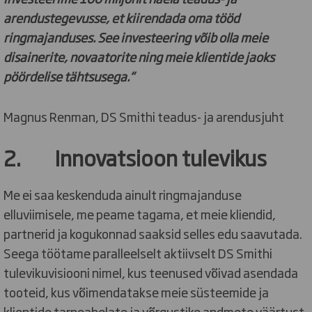
arendustegevusse, et kiirendada oma tööd
ringmajanduses. See investeering võib olla meie
disainerite, novaatorite ning meie klientide jaoks
pöördelise tähtsusega.“
Magnus Renman, DS Smithi teadus- ja arendusjuht
2. Innovatsioon tulevikus
Me ei saa keskenduda ainult ringmajanduse
elluviimisele, me peame tagama, et meie kliendid,
partnerid ja kogukonnad saaksid selles edu saavutada.
Seega töötame paralleelselt aktiivselt DS Smithi
tulevikuvisiooni nimel, kus teenused võivad asendada
tooteid, kus võimendatakse meie süsteemide ja
klientide tarneahelate ja võrgustike andmete väärtust