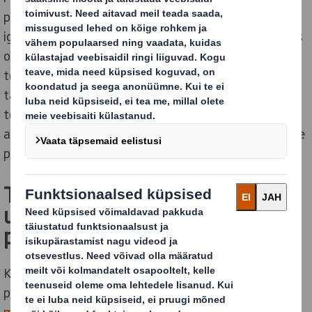
pakenditest kuni meie protsessideni järeleandmatult
igat laadi uusi võimalusi ringlahenduste loomiseks, mis
on mõeldud jäätmete ja reostuse kõrvaldamiseks,
toodete ja materjalide ringluseks ning looduse
taastamiseks. Neid inspireerib meie eesmärk ning neid
toetavad nii meie juhtkond kui ka sidusrühmad. Meie
ambitsioon on meelitada meiega liituma maailma kõige
põnevamad inimesed.
Töötame välja
uuendusmeelseid lahendusi
praeguseks ja tulevikuks
Kõik disainerid ja novaatorid on motiveeritud
püüdlikust eesmärgist. Meie eesmärk on
anda
muutuvas maailmas pakendamisele uus määratlus
.