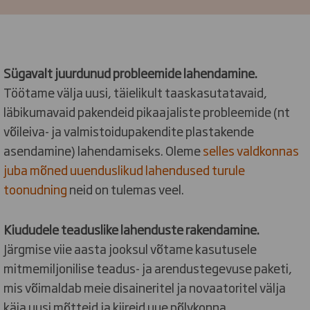
Sügavalt juurdunud probleemide lahendamine.
Töötame välja uusi, täielikult taaskasutatavaid,
läbikumavaid pakendeid pikaajaliste probleemide (nt
võileiva- ja valmistoidupakendite plastakende
asendamine) lahendamiseks. Oleme
selles valdkonnas
juba mõned uuenduslikud lahendused turule
toonudning
neid on tulemas veel.
Kiududele teaduslike lahenduste rakendamine.
Järgmise viie aasta jooksul võtame kasutusele
mitmemiljonilise teadus- ja arendustegevuse paketi,
mis võimaldab meie disaineritel ja novaatoritel välja
käia uusi mõtteid ja kiireid uue põlvkonna