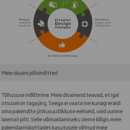
Meie disaini põhimõtted
Tõhususe mõõtmine. Meie disainerid teavad, et igal
otsusel on tagajärg. Seega ei vaata me kunagi eraldi
oma pakendite jätkusuutlikkuse eeliseid, vaid uurime
laiemat pilti. Selle võimaldamiseks oleme kõigis meie
pakendamiskohtades kasutusele võtnud meie