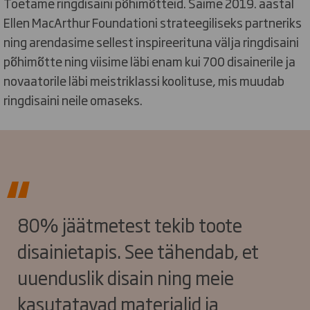
Toetame ringdisaini põhimõtteid. Saime 2019. aastal
Ellen MacArthur Foundationi strateegiliseks partneriks
ning arendasime sellest inspireerituna välja ringdisaini
põhimõtte ning viisime läbi enam kui 700 disainerile ja
novaatorile läbi meistriklassi koolituse, mis muudab
ringdisaini neile omaseks.
80% jäätmetest tekib toote
disainietapis. See tähendab, et
uuenduslik disain ning meie
kasutatavad materjalid ja