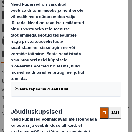
saavutamiseks uute
lahenduste leidmine,
lahenduste
ümberkujundamine ja -
määratlemine
Meil on kiiremini kui eales varem vaja loobuda „võta,
tee, raiska“ stiilis majandusest. Seepärast peavad
valitsused, ettevõtted, ühiskond ja üksikisikud kogu
maailmas ühendama jõud, et arendada uuenduslikku
mõttelaadi, mis kiirendab üleminekut ringmajandusele.
Meie näitame teed.
Meie disainerid ja novaatorid otsivad alates meie