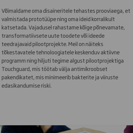
Võimaldame oma disaineritele tehastes prooviaega, et
valmistada prototüüpe ning oma ideid korralikult
katsetada. Vajadusel rahastame kõige põnevamate,
transformatiivsete uute toodete või ideede
teedrajavaid pilootprojekte. Meil on näiteks
tõkestavatele tehnoloogiatele keskenduv aktiivne
programm ning hiljuti tegime algust pilootprojektiga
Touchguard, mis töötab välja antimikroobset
pakendikatet, mis minimeerib bakterite ja viiruste
edasikandumise riski.