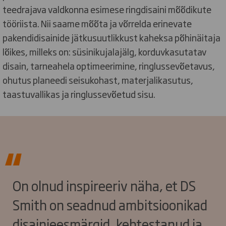
teedrajava valdkonna esimese ringdisaini mõõdikute
tööriista. Nii saame mõõta ja võrrelda erinevate
pakendidisainide jätkusuutlikkust kaheksa põhinäitaja
lõikes, milleks on: süsinikujalajälg, korduvkasutatav
disain, tarneahela optimeerimine, ringlussevõetavus,
ohutus planeedi seisukohast, materjalikasutus,
taastuvallikas ja ringlussevõetud sisu.
On olnud inspireeriv näha, et DS
Smith on seadnud ambitsioonikad
disainieesmärgid, kehtestanud ja