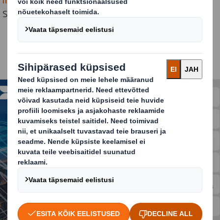
Seda järgivad ka nemad.