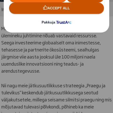
Innovatsioonistrateegia
Meie eesmärgi saavutamine ja ringmajandusele
ülemineku juhtimine nõuab vastavaid ressursse.
Seega investeerime globaalselt oma inimestesse,
tehasesse ja partnerite ökosüsteemi, sealhulgas
järgmise viie aasta jooksul üle 100 miljoni naela
uuenduslike innovatsiooni ning teadus- ja
arendustegevusse.
Nii nagu meie jätkusuutlikkuse strateegia „Praegu ja
tulevikus“ keskendub jätkusuutlikkusega seotud
väljakutsetele, millega seisame silmitsi praegu ning mis
mõjutavad tulevasi põlvkondi, põhineb ka meie