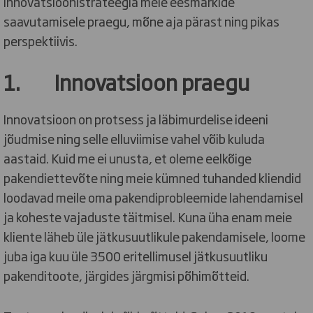
innovatsioonistrateegia meie eesmärkide
saavutamisele praegu, mõne aja pärast ning pikas
perspektiivis.
1. Innovatsioon praegu
Innovatsioon on protsess ja läbimurdelise ideeni
jõudmise ning selle elluviimise vahel võib kuluda
aastaid. Kuid me ei unusta, et oleme eelkõige
pakendiettevõte ning meie kümned tuhanded kliendid
loodavad meile oma pakendiprobleemide lahendamisel
ja koheste vajaduste täitmisel. Kuna üha enam meie
kliente läheb üle jätkusuutlikule pakendamisele, loome
juba iga kuu üle 3500 eritellimusel jätkusuutliku
pakenditoote, järgides järgmisi põhimõtteid.