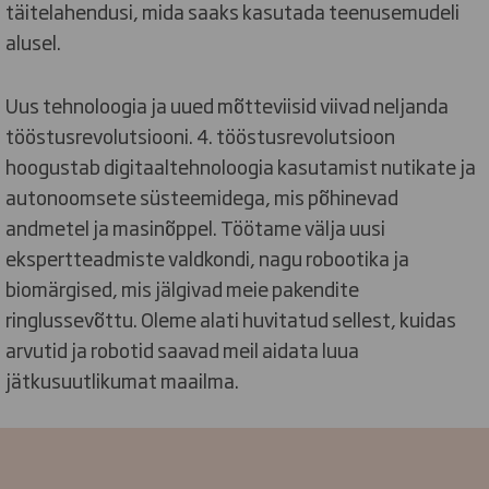
täitelahendusi, mida saaks kasutada teenusemudeli
alusel.
Uus tehnoloogia ja uued mõtteviisid viivad neljanda
tööstusrevolutsiooni. 4. tööstusrevolutsioon
hoogustab digitaaltehnoloogia kasutamist nutikate ja
autonoomsete süsteemidega, mis põhinevad
andmetel ja masinõppel. Töötame välja uusi
ekspertteadmiste valdkondi, nagu robootika ja
biomärgised, mis jälgivad meie pakendite
ringlussevõttu. Oleme alati huvitatud sellest, kuidas
arvutid ja robotid saavad meil aidata luua
jätkusuutlikumat maailma.