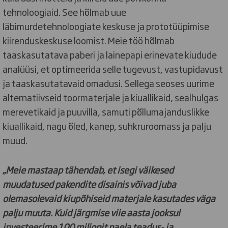
tehnoloogiaid. See hõlmab uue
läbimurdetehnoloogiate keskuse ja prototüüpimise
kiirenduskeskuse loomist. Meie töö hõlmab
taaskasutatava paberi ja lainepapi erinevate kiudude
analüüsi, et optimeerida selle tugevust, vastupidavust
ja taaskasutatavaid omadusi. Sellega seoses uurime
alternatiivseid toormaterjale ja kiuallikaid, sealhulgas
merevetikaid ja puuvilla, samuti põllumajanduslikke
kiuallikaid, nagu õled, kanep, suhkruroomass ja palju
muud.
„Meie mastaap tähendab, et isegi väikesed
muudatused pakendite disainis võivad juba
olemasolevaid kiupõhiseid materjale kasutades väga
palju muuta. Kuid järgmise viie aasta jooksul
investeerime 100 miljonit naela teadus- ja