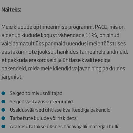
Näiteks:
Meie kiudude optimeerimise programm, PACE, mis on
aidanud kiudude kogust vähendada 11%, on olnud
vaieldamatult üks parimaid uuendusi meie tööstuses
aastakümnete jooksul, hankides tarneahela andmeid,
et pakkuda erakordseid ja ühtlase kvaliteediga
pakendeid, mida meie kliendid vajavad ning pakkudes
järgmist.
Selged toimivusnäitajad
Selged vastavuskriteeriumid
Usaldusväärsed ühtlase kvaliteediga pakendid
Tarbetute kulude või riskideta
Ära kasutatakse üksnes hädavajalik materjali hulk.