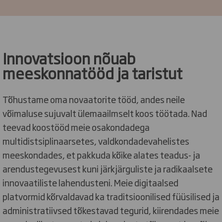
Innovatsioon nõuab
meeskonnatööd ja taristut
Tõhustame oma novaatorite tööd, andes neile
võimaluse sujuvalt ülemaailmselt koos töötada. Nad
teevad koostööd meie osakondadega
multidistsiplinaarsetes, valdkondadevahelistes
meeskondades, et pakkuda kõike alates teadus- ja
arendustegevusest kuni järkjärguliste ja radikaalsete
innovaatiliste lahendusteni. Meie digitaalsed
platvormid kõrvaldavad ka traditsioonilised füüsilised ja
administratiivsed tõkestavad tegurid, kiirendades meie