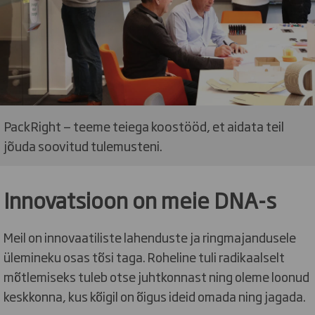
PackRight — teeme teiega koostööd, et aidata teil
jõuda soovitud tulemusteni.
Innovatsioon on meie DNA-s
Meil on innovaatiliste lahenduste ja ringmajandusele
ülemineku osas tõsi taga. Roheline tuli radikaalselt
mõtlemiseks tuleb otse juhtkonnast ning oleme loonud
keskkonna, kus kõigil on õigus ideid omada ning jagada.