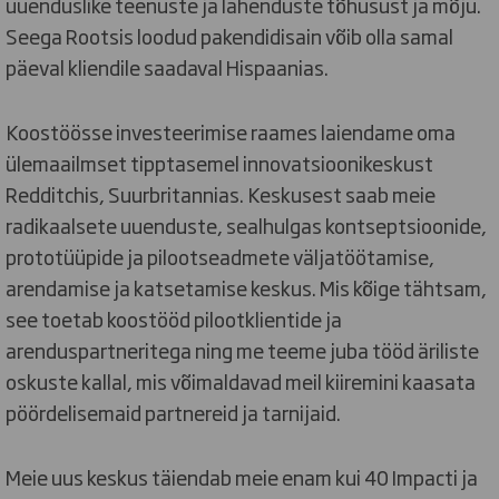
uuenduslike teenuste ja lahenduste tõhusust ja mõju.
Seega Rootsis loodud pakendidisain võib olla samal
päeval kliendile saadaval Hispaanias.
Koostöösse investeerimise raames laiendame oma
ülemaailmset tipptasemel innovatsioonikeskust
Redditchis, Suurbritannias. Keskusest saab meie
radikaalsete uuenduste, sealhulgas kontseptsioonide,
prototüüpide ja pilootseadmete väljatöötamise,
arendamise ja katsetamise keskus. Mis kõige tähtsam,
see toetab koostööd pilootklientide ja
arenduspartneritega ning me teeme juba tööd äriliste
oskuste kallal, mis võimaldavad meil kiiremini kaasata
pöördelisemaid partnereid ja tarnijaid.
Meie uus keskus täiendab meie enam kui 40 Impacti ja