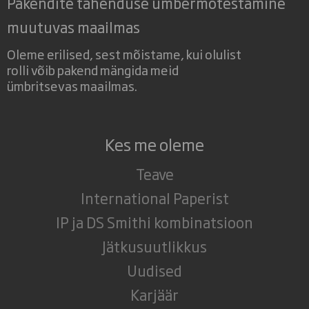
Pakendite tähenduse ümbermõtestamine
muutuvas maailmas
Oleme erilised, sest mõistame, kui olulist
rolli võib pakend mängida meid
ümbritsevas maailmas.
Kes me oleme
Teave
International Paperist
IP ja DS Smithi kombinatsioon
Jätkusuutlikkus
Uudised
Karjäär