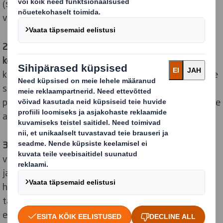
(soojuse, niiskuse ja tolmu) eest ning inimesi
vigastuste eest (ergonoomika ja käsitsemislihtsus).
2. Optimeerida materjalikasutust ja pakendi
konstruktsiooni:
Materjale vajalikust rohkem mitte
kasutada. Pakendimaterjalide kasutuse optimeerimine
säästab ressursse ja vähendab jäätmeid ning hõlmab
pakendi füüsilist konstruktsiooni (materjali kasutamine
ainult vajaduse korral) ja materjali suunda.
3. Säilitada ja taaskasutada materjale:
Kvaliteet,
vastupidavus ja ringlussevõetavus on pakenditoodete
ja -materjalide võimalikult kaua aega kasutuses
hoidmise võtmeks, et hoida ära jäätmeteke. See
tähendab kiudude kasutamise maksimeerimist ja ka
esmast funktsiooni ületava väärtuse märkamist ja