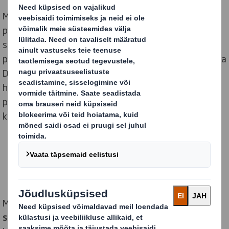
Maailm on muutumas. Kui mõtleme toodete ja
pakendite disainimise viisist senisest erinevalt, siis
saame tulevikku tõeliselt mõjutada. Paberipõhine
pakendilahendus on oma olemuselt tsirkulaarne ja kuna
DS Smith on keskendunud innovatsioonile, siis oleme
heas positsioonis jäätmevaba pakendi disainimiseks,
plasti asendamiseks ja ringmajandusele ülemineku
kiirendamisele kaasa aitamiseks.
Me oleme töötanud
Ellen MacArthur Foundationi
strateegilise partnerina
välja
ringdisaini põhimõtted
,