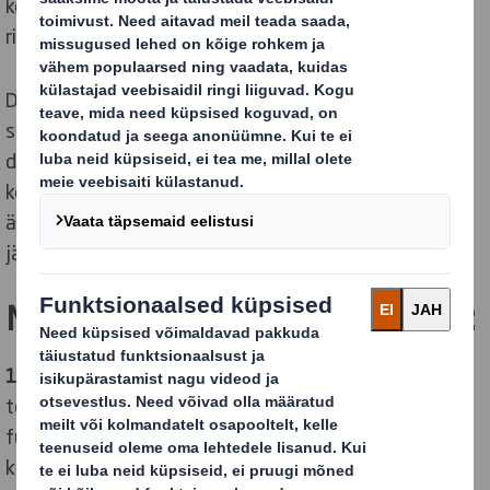
kohandades Ellen MacArthur Foundationi
ringmajanduse mudeli pakendilahendustele sobivaks.
Disain on ringmajanduse võtmeelement. DS Smith
suudab avaldada tõelist mõju oma rohkem kui 700
disainerist koosneva võrgustiku ja innovatsioonile
keskendumisega, seades jätkusuutlikkuse oma
ärimudeli keskmesse ja pakkudes oma klientidele
jätkusuutlikumaid pakendilahendusi.
Meie ringdisaini põhimõtted on:
1. Kaitsta kaubamärke ja tooteid:
Pakend kaitseb
tooteid ja kõiki neisse investeeritud ressursse
füüsiliste kahjustuste ja raiskumineku (põrutuste,
kukkumise ja vibratsiooni) ja keskkonnamõjude