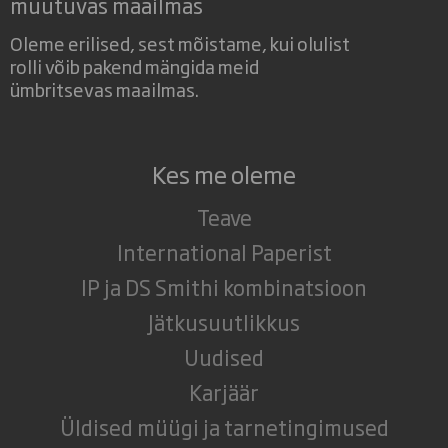
muutuvas maailmas
Oleme erilised, sest mõistame, kui olulist
rolli võib pakend mängida meid
ümbritsevas maailmas.
Kes me oleme
Teave
International Paperist
IP ja DS Smithi kombinatsioon
Jätkusuutlikkus
Uudised
Karjäär
Üldised müügi ja tarnetingimused