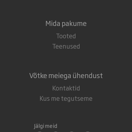
Mida pakume
Tooted
Teenused
Võtke meiega ühendust
Kontaktid
Kus me tegutseme
Jälgi meid