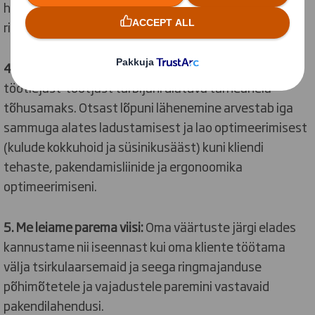
hindamist (taaskasutatavus, kokkupandavus ja
ringlussevõetavus).
4. Maksimeerida tarnetõhusust:
Pakend muudab
töötlejast-tootjast tarbijani ulatuva tarneahela
tõhusamaks. Otsast lõpuni lähenemine arvestab iga
sammuga alates ladustamisest ja lao optimeerimisest
(kulude kokkuhoid ja süsinikusääst) kuni kliendi
tehaste, pakendamisliinide ja ergonoomika
optimeerimiseni.
5. Me leiame parema viisi:
Oma väärtuste järgi elades
kannustame nii iseennast kui oma kliente töötama
välja tsirkulaarsemaid ja seega ringmajanduse
põhimõtetele ja vajadustele paremini vastavaid
pakendilahendusi.