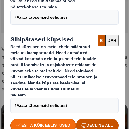
Võite olla kindlad, et kuigi meie äritegevus läheb edasi
nagu tavaliselt, töötame me selle nimel, et integreerida
paljud protsessid teile kasulikuks, tõhusaks ja sujuvaks
süsteemiks ning me hoiame teiega kindlasti avatud
suhtlust, tagamaks, et meie teenindus jääb ka
edaspidi teie standarditele vastavaks.
Blokeeritud sisu
Selle video vaatamiseks peate andma nõusoleku