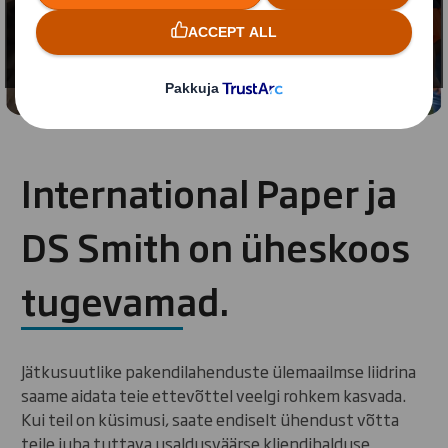
funktsionaalsete küpsiste kasutamiseks
Muuda minu seadeid
International Paper ja
DS Smith on üheskoos
tugevamad.
Jätkusuutlike pakendilahenduste ülemaailmse liidrina
saame aidata teie ettevõttel veelgi rohkem kasvada.
Kui teil on küsimusi, saate endiselt ühendust võtta
teile juba tuttava usaldusväärse kliendihalduse