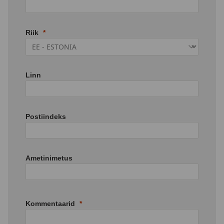
Riik
Linn
Postiindeks
Ametinimetus
Kommentaarid