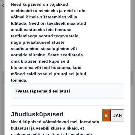
katkematut ja tipptasemel teenust.
Nüüd, kui International
Paper on lõpetanud DS
Smithi omandamise: