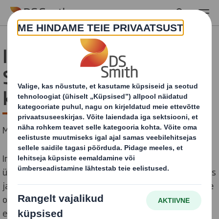
Skip to main content
International Paperi ja DS
Smithi ühine
kliendikeskus
Mida oodata
International Paper ja DS Smith ühinevad üheks
ülemaailmseks jätkusuutliku pakendilahenduste liidriks
ja me teame, et teil on küsimusi. Oluline on teada, et te
olete meie prioriteet number üks ja meie esmane
eesmärk on pakkuda selle ülemineku ajal teile