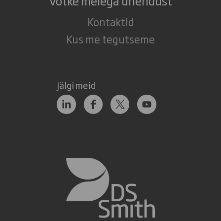
Võtke meiega ühendust
Kontaktid
Kus me tegutseme
Jälgi meid