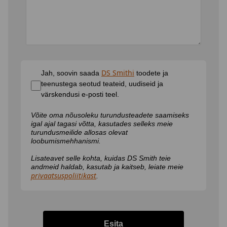
DS Smithi
Jah, soovin saada
toodete ja
teenustega seotud teateid, uudiseid ja
värskendusi e-posti teel.
Võite oma nõusoleku turundusteadete saamiseks
igal ajal tagasi võtta, kasutades selleks meie
turundusmeilide allosas olevat
loobumismehhanismi.
Lisateavet selle kohta, kuidas DS Smith teie
andmeid haldab, kasutab ja kaitseb, leiate meie
privaatsuspoliitikast
.
Esita