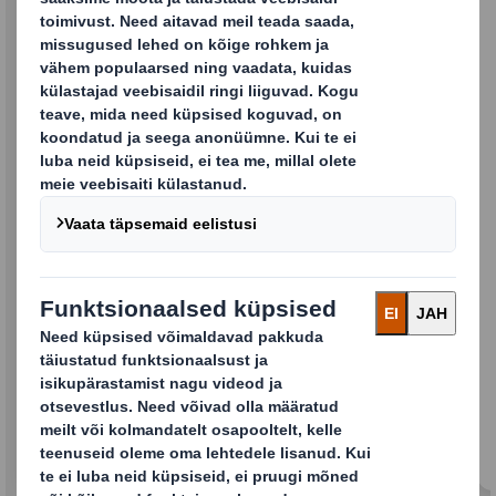
Saate jätkuvalt sama
suurepärast teenust,
kasutajakogemust ja väärtust
Kuna meie kaks ettevõtet jätkavad oma
integratsiooni, võite eeldada, et meie
ärisuhete, tarnete ja teeninduse osas jätkub
tavapärane tegevus sama usaldusväärse
kliendimeeskonnaga. Me arutame asju
jätkuvalt ka teiega, et tagada, et me
teenindame teid igas mõttes tipptasemel.