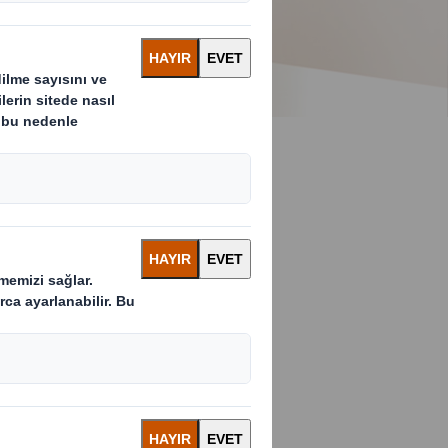
ır açan
brika zeminine