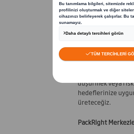
kadar ambalaj f
çalışıyoruz.
Ambalaj tasar
DS Smith'te, kollar
fazla tasarımcı ve y
kriterlerinizi her z
düşürmek veya riski
hedeflerinize uygun
üreteceğiz.
PackRight Merkezle