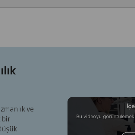
ılık
İçe
uzmanlık ve
Bu videoyu görüntülemek iç
 bir
 düşük