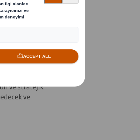
e birlikte
ya hazır 700'den
için hedeflerinizi ve
 maliyetleri
un ve stratejik
 edecek ve