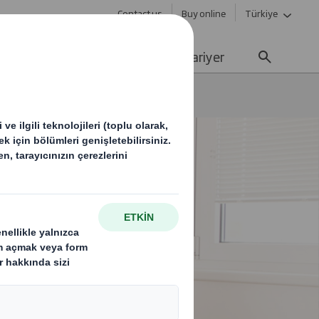
Contact us
Buy online
Türkiye
ülebilirlik
Basında Biz
Kariyer
rkezimiz