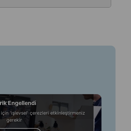
rik Engellendi
in 'işlevsel' çerezleri etkinleştirmeniz
gerekir