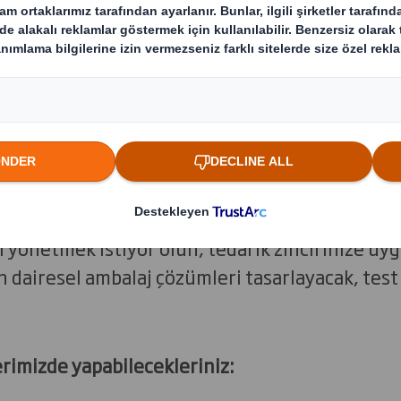
ikirlerini hayata geçirmek için sizinl
ımınızı optimize edin
ı sıvamaya ve ambalaj projeniz üzerinde çalışma
enilikçimiz var. Ancak başlamadan önce, başarı 
aman kabul ederiz. Ardından, satışları artırmak,
 yönetmek istiyor olun, tedarik zincirinize uyg
 dairesel ambalaj çözümleri tasarlayacak, test
rimizde yapabilecekleriniz: