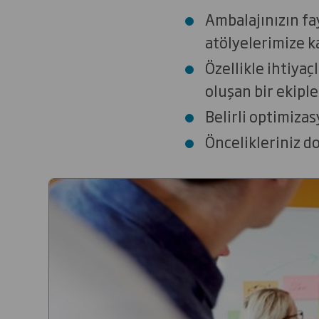
Ambalajınızın fa
atölyelerimize ka
Özellikle ihtiyaç
oluşan bir ekiple
Belirli optimizas
Öncelikleriniz d