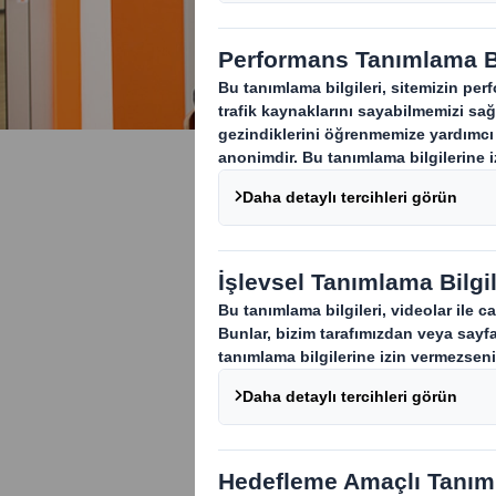
PackRight 
yeni tasar
PackRight Merk