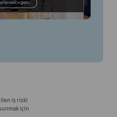
arlarımı Değiştir
len iş riski
 sunmak için