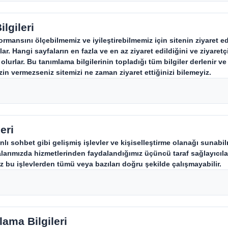
Merkezlerimiz – Çığ
ımlar
ezlerimizde, çizim tahtasından fa