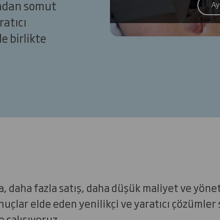
sından somut
Ay
ratıcı
e birlikte
 daha fazla satış, daha düşük maliyet ve yöneti
uçlar elde eden yenilikçi ve yaratıcı çözümler
e çalışıyoruz.