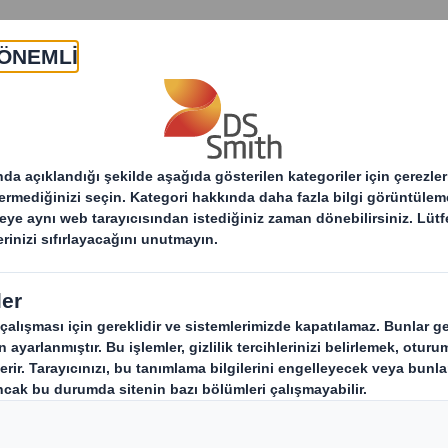
Hakkında
Ürünler & Servisler
Sürdür
ervislerimiz
Müşteri İşbirliği
PackRight Me