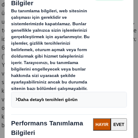
değerleri doğrultusunda ve faaliyet gösterdiği
ülkelerde yürürlükte olan veri koruma mevzuatına
uygun olarak toplar, kullanır, saklar ve korur. Şirketimiz,
toplanabilecek herhangi bir bilgiyi korumak için teknik ve
idari tedbirler uygulamaktadır. Bu kapsamda işbu Metin;
6698 sayılı Kişisel Verilerin Korunması Kanunu’nun
(“Kanun”) 10’uncu maddesi ile Aydınlatma
Yükümlülüğünün Yerine Getirilmesinde Uyulacak Usul
ve Esaslar Hakkında Tebliğ kapsamında veri sorumlusu
sıfatıyla Şirketimiz tarafından hazırlanmıştır. Bu Metin
kapsamında veri sorumlusu; DS Smith Company
ve/veya sizinle etkileşimde bulunan ilgili birimleri, bağlı
ortaklıkları ve iştirakleridir. “Kişisel Veri”kavramı ise,
kimliği belirli veya belirlenebilir bir kişiye ilişkin her türlü
bilgiyi ifade eder.