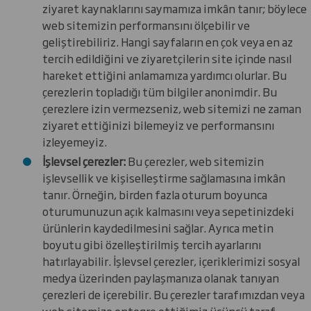
ziyaret kaynaklarını saymamıza imkân tanır; böylece
web sitemizin performansını ölçebilir ve
geliştirebiliriz. Hangi sayfaların en çok veya en az
tercih edildiğini ve ziyaretçilerin site içinde nasıl
hareket ettiğini anlamamıza yardımcı olurlar. Bu
çerezlerin topladığı tüm bilgiler anonimdir. Bu
çerezlere izin vermezseniz, web sitemizi ne zaman
ziyaret ettiğinizi bilemeyiz ve performansını
izleyemeyiz.
İşlevsel çerezler:
Bu çerezler, web sitemizin
işlevsellik ve kişiselleştirme sağlamasına imkân
tanır. Örneğin, birden fazla oturum boyunca
oturumunuzun açık kalmasını veya sepetinizdeki
ürünlerin kaydedilmesini sağlar. Ayrıca metin
boyutu gibi özelleştirilmiş tercih ayarlarını
hatırlayabilir. İşlevsel çerezler, içeriklerimizi sosyal
medya üzerinden paylaşmanıza olanak tanıyan
çerezleri de içerebilir. Bu çerezler tarafımızdan veya
web sitemize entegre ettiğimiz üçüncü taraf