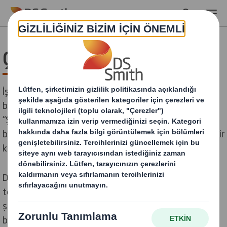
Skip to main content
Çerez Aydınlatma Metni
İşbu Çerez Aydınlatma Metni (“Metin”), DS Smith ve
birimleri, bağlı ortaklıkları ile iştirakleri (topluca
“Şirketimiz” olarak anılacaktır) tarafından sahip olunan
bu web sitesinin veya bu Metnin göründüğü herhangi bir
konumun kullanıcılarına uygulanır.
DS Smith olarak gizlilik ve veri korumaya yaklaşımımız,
temel değerlerimizden biri olan “her zaman doğru
şeyleri, doğru şekilde ve doğru sebeplerle yapmaya
bağlılık” ile başlar. Şirketimiz, kişisel verilerinizi etik