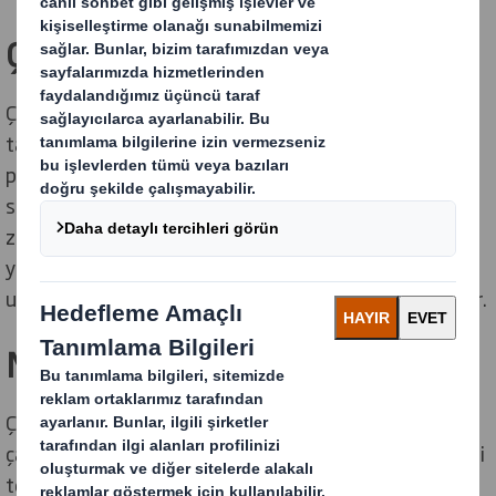
Çerez nedir?
Çerezler, bir web sitesini ziyaret ettiğinizde genellikle
tarayıcınızda cihazınıza kaydedilen küçük veri
parçalarıdır (metin dosyaları). Çerezler sayesinde web
sitesi sizi, tercihlerinizi ve siteyi nasıl kullandığınızı her
ziyaretinizde hatırlar. Çerezler, sitelerin daha hızlı
yüklenmesini ve içeriklerin kullanıcıya özel olarak
uyarlanmasını sağlayarak kullanıcı deneyimini iyileştirir.
Neden çerez kullanıyoruz?
Çerezler, web sitelerinin çalışmasını veya daha verimli
çalışmasını sağlamak, ayrıca farklı amaçlar için bize bilgi
temin etmek üzere yaygın olarak kullanılmaktadır.