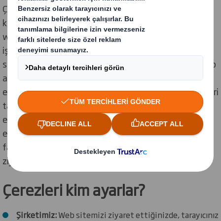
Çerezleri hedefleme veya reklamcılık amacıyla da
kullanabiliriz. Web sitemizde veya e‑postalarımızda
web işaretçileri (web beacons) kullanabiliriz. Web
işaretçileri; çerezleri iletmek, ziyaretleri saymak, web
sitelerimizin kullanımını anlamak ve bir e‑postanın açılıp
açılmadığını veya işlem yapılıp yapılmadığını tespit
etmek için kullanılabilen elektronik görsellerdir. Çerezleri
tarayıcı ayarlarınızdan dilediğiniz zaman silebilir veya
engelleyebilirsiniz. Çerezler hakkında daha genel bilgi
edinmek, oturum çerezleri ile kalıcı çerezler arasındaki
farkı öğrenmek için
www.allaboutcookies.org
adresini
ziyaret edebilirsiniz.
Çerezleri kim ayarlar?
Şirketimiz:
Web sitemizi ziyaret ettiğinizde, tarayıcınız