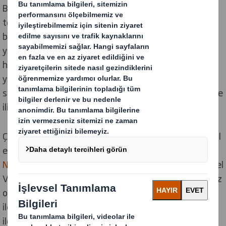
Bu Metin, web sitemizde çerezler ve benzeri izleme
teknolojileri (topluca “
Çerezler
”) kullanılarak belirli
bilgilerin nasıl toplandığını ve bunları nasıl
yönetebileceğinizi açıklamaktadır. Bu Metinde yer alan
hiçbir ifade, Şirketimizin veya veri sahiplerinin zorunlu
yerel mevzuat kapsamındaki hak ve yükümlülüklerini
sınırlamayı amaçlamaz. Bu Metin, herhangi bir sözleşme
ilişkisi kurmayı da amaçlamaz.
Çerezler aracılığıyla toplanan bilgilerin Kişisel Veri teşkil
ettiği ölçüde, söz konusu verileri
Website Privacy
Notice
uygun olarak işlediğimizi
belirtmek isteriz.
Kişisel
Verilerinizin nasıl kullanıldığına dair herhangi bir sorunuz
olması durumunda, bu Metnin sonunda belirtilen
iletişim bilgilerini kullanarak Veri Gizliliği ekibiyle
iletişime geçebilirsiniz.