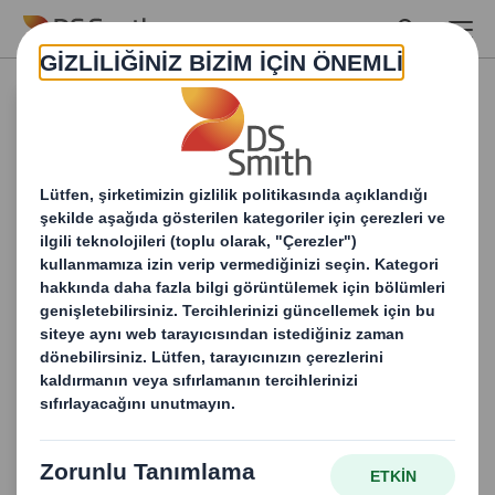
Skip to main content
Perakende
dünyasında öne
geçin