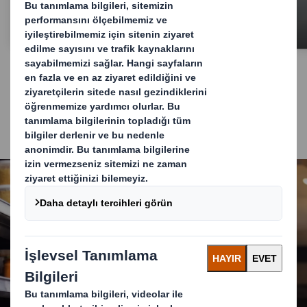
Servisler
Mağaza içi etkinizi en
üst düzeye çıkarmanıza