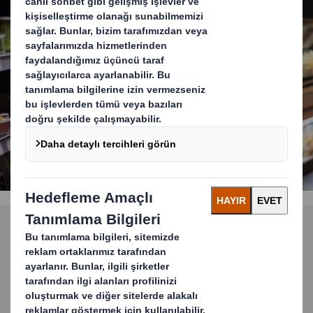
yardımcı oluyoruz
KEŞFETMEK IÇIN
Sorunlu Plastiklerin
Değiştirilmesi