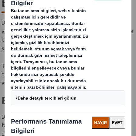
Basitleştirin
DS Smith'te pazarlarınızı ve Uçtan Uca süreci anlıyoruz
ve varlıkları birden fazla marka, pazar ve perakendecide
kullanılabilecekleri şekilde daha verimli ve tutarlı bir
şekilde tasarlıyoruz.
Tedarik zinciri ortaklarıyla işbirlikçi bir yaklaşım
benimseyerek, mağaza içindeki konumunuzdan ödün
vermeden pazara sunma hızınızı artırıyoruz.
Eksiksiz POS hizmeti
DS Smith'te biz tasarımcılar ve üreticilerden çok daha
fazlasıyız. Tasarımdan teslimata kadar, ihtiyaç
duyduğunuz çözümleri üretmek için en son teknolojiyi