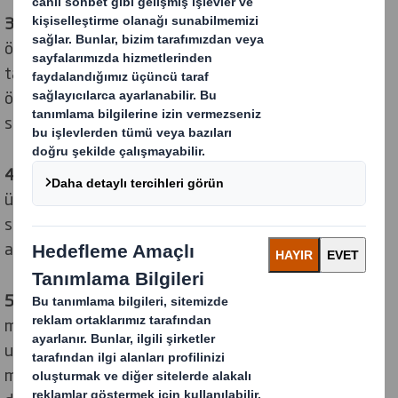
3. Test Ediyoruz
Onaylanmış bir fikrimiz olduğunda,
örneğin yük taşıma ve lojistik için malzemeleri ve
tasarımı test etmek için bir prototip üretiriz. Bu üretim
öncesi aşamada, baskı üretim sürecinin kalitesini
sağlamak için malzemeleri de belirliyor ve sağlıyoruz.
4. Üretiyoruz
Test aşamasından sonra yeni POS fikriniz
üretilecek ve basılacaktır. Ayrıca, birlikte paketleme ve
satıcılar gibi sipariş karşılama konularını da dikkate
alıyoruz.
5. Dağıtımını yapıyoruz
POS kampanyanızı doğrudan
mağazanıza veya dağıtım merkezleriniz üzerinden
ulaştırıyoruz. Ekranlarda kullanılmayan herhangi bir
malzeme, israfı azaltmak için kolayca geri