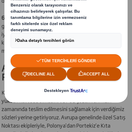
dönüştürülebilir.
6. Analiz ediyoruz
POS çözümlerimizle ilgili bize
gönderdiğiniz tüm raporlar size sunduğumuz hizmeti
iyileştirmek için ekiplerimize geri gönderilir. En son POS
kampanyalarınızın analizleri ve sonuçları, size yeni
müşteri bilgileri sağlamak için de kullanılabilir.
Avrupa çapında yüksek kaliteli
POS çözümleri
Kampanyalarınızın etkili olmasını, POS imalatımızın
yüksek kalitede olmasını ve POS çözümlerimizin
zamanında teslim edilmesini sağlamak için verdiğimiz
sözleri yerine getiriyoruz. Avrupa genelinde özel Satış
Noktası ekipleriyle, Polonya'dan Portekiz'e Kıta