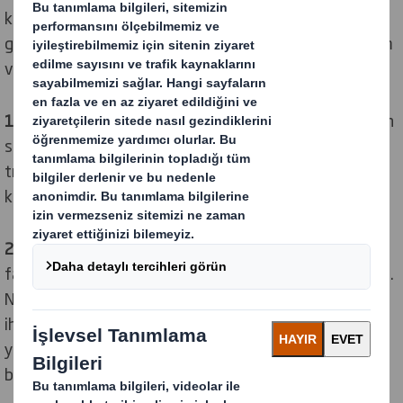
kullanmadan önce, müşterilerinizi ve faaliyet
gösterdiğiniz pazarları gerçekten anlamak için deneyim
ve uzmanlığımızı kullanırız.
1. Planlıyoruz
Şirket içi ekiplerimiz, uzmanlar tarafından
sağlanan en son pazar öngörülerini, alışverişçi
trendlerini ve perakende içgörülerini kullanarak POS
kampanyanızı stratejik olarak planlar.
2. Tasarlıyoruz
Teknik tasarım aşamasında, POS
fabrikalarımız ve reklam öğelerimizle birlikte çalışırsınız.
Net bir bilgilendirmeden ve çevrimiçi kataloğumuzdan
ihtiyaç duyduğunuz POS ürün türlerini seçtikten sonra,
yeni POS fikrinizi geliştirmeye ve tasarlamaya
başlıyoruz.