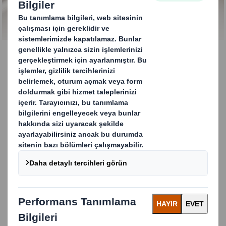
Raf üzeri sıvamalı tava
standlar
Raf üzeri sıvamalı tava standlarmız ile
dağıtımdan anında teşhire. Akıllı, oluklu
tepsilerimiz, ürünlerinizi taşıma sırasında
korur ve ardından mağaza içinde kolayca
güçlü POS ekranlarına dönüşür. Otomatik
veya manuel paketleme hatlarınız için
optimize edilmiştir, teneke kutular, şişeler,
tepsiler ve torbalar için uygundur ve