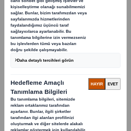
Özellikleri
Rekabetçi perakende ortamında, markanızın raf
alanını güvence altına almak ve ürün görünürlüğünü
artırmak için yenilikçi yollar bulması gerekir.
Ürünlerin tedarik zinciri boyunca taşınması ve rafta
teşhir edilmesi için kullanılan çok çeşitli perakende
dostu oluklu ve masif karton tepsiler üretiyoruz.
Tepsiler, ekranlarınızın öne çıkmasını sağlamak için
yüksek kaliteli baskıyla gereksinimlerinize göre özel
olarak tasarlanmıştır.
Faydaları
Marka bilinirliğini artırmaya yardımcı olun