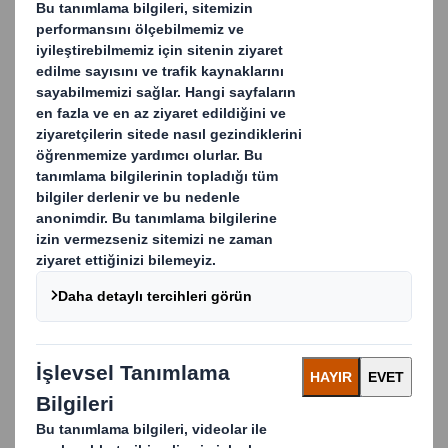
mükemmel istiflenebilirlik sağlar.
PERAKENDE DÜNYASINDA ÖNE
GEÇMEK ISTER MISINIZ? BIZE
ULAŞIN