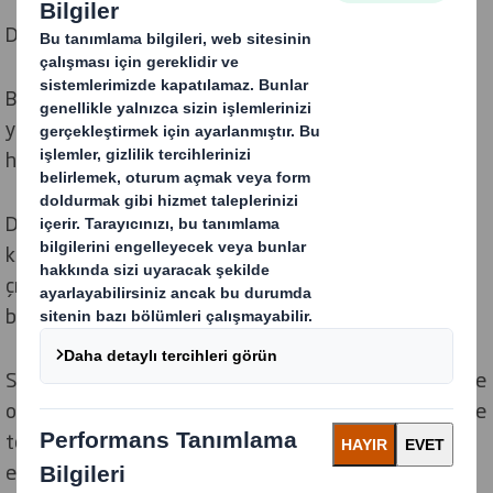
Doğayı koruyor ve yeniden üretiyoruz.
Biyoçeşitlilik hızla azalıyor. Dünya üzerindeki tüm
yaşamın bağlı olduğu doğal çevreyi korumak için
harekete geçmek hiç bu kadar önemli olmamıştı.
Döngüsel ekonomi, kaynakların daha uzun süre
kullanımda kalmasına öncelik veren ve kaynakların
çıkarılması süreçlerinin doğanın yenilenmesi için alan
bırakmasını sağlayan tasarımıyla rejeneratiftir.
Sorumlu bir şekilde kaynak sağlayarak, ormanlarımızı ve
operasyonlarımızı sürdürülebilir bir şekilde yöneterek ve
toplumlarımızla ortaklaşa çalışarak doğa üzerindeki
etkimizi azaltıyor ve biyolojik çeşitliliğin gelişmesini