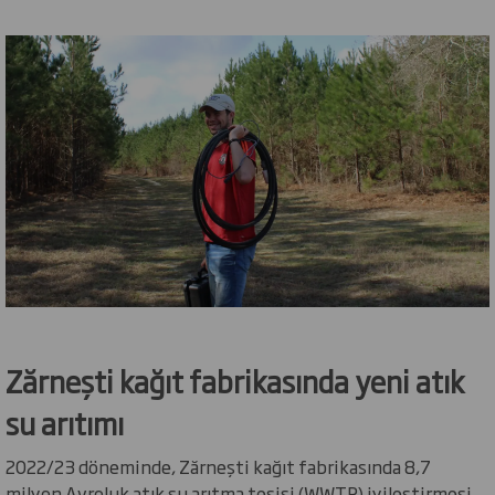
Zărnești kağıt fabrikasında yeni atık
su arıtımı
2022/23 döneminde, Zărnești kağıt fabrikasında 8,7
milyon Avroluk atık su arıtma tesisi (WWTP) iyileştirmesi