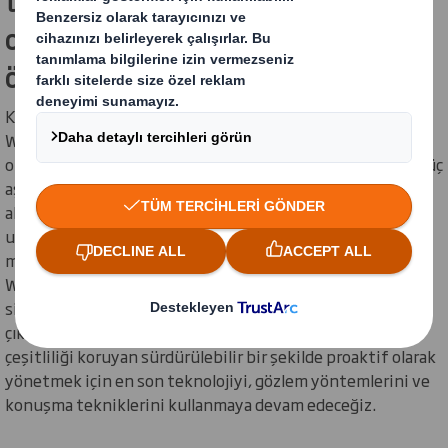
tehdit altındaki, nesli tükenmekte
olan ve nadir türlerin belirlenmesi ve
ölçülmesi
Kuzey Amerika ormancılık ekibimiz, Georgia Üniversitesi
Warnell Ormancılık ve Doğal Kaynaklar Okulu ile ortaklaşa
olarak yerel biyolojik çeşitliliği ölçmek ve geliştirmek için üç
aşamalı bir proje yürütmektedir. Ormanımızda yüksek ilgi
alanı olarak tanımlanan birkaç tür bulundu. iNaturalist
uygulaması, Smithsonian Ulusal Doğa Tarihi Müzesi
materyalleri, Backyard Bird web sitesi ve U.S. Fish and
Wildlife Service Environmental Conservation online
sistemi gibi çeşitli araçlar kullanıldı. Bu çalışmadan yola
çıkarak, ormanlık alanlarımızı doğayı ve yerel biyolojik
çeşitliliği koruyan sürdürülebilir bir şekilde proaktif olarak
yönetmek için en son teknolojiyi, gözlem yöntemlerini ve
konuşma tekniklerini kullanmaya devam edeceğiz.