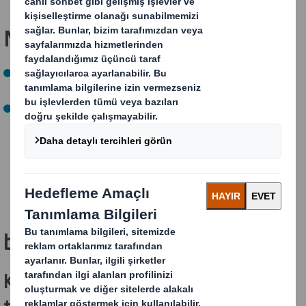
NEXT hedeflerimiz:
Bilime dayalı bir yaklaşımla doğayı yeniden
canlandırmak için hedefler belirleyin (yolda)
2030'a kadar, su stresi riski altındaki değirmenlerde su
çekme yoğunluğunda 2019'a kıyasla %10 azalma.
(başarıldı)
Bunu nasıl
başarıyoruz?
Kuzey Amerika'daki ormanlarımızda