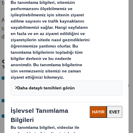
teşvik ediyoruz.
Ayrıca doğal sistemler üzerindeki baskıyı azaltmak için
su sıkıntısı çeken bölgelerde üretim tonu başına
doğadan çektiğimiz su miktarını azaltıyoruz.
ŞİMDİ hedeflerimiz:
2025 yılına kadar kendi ormanlarımızdaki biyoçeşitliliği
ölçmek ve iyileştirmek ve doğaya olan bağımlılıklarımızı
değerlendirmek (başarıldı)
2025 yılına kadar, kağıt fabrikalarımızın her birinde
biyoçeşitlilik programlarının uygulanması (başarıldı)
2025 yılına kadar %100 kağıt fabrikası ve paketleme
tesisinin su yönetim planına sahip olması. (başarıldı)