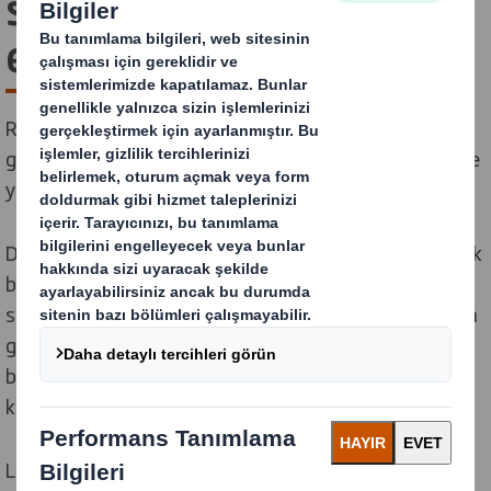
sağlamak için bir
ekosistem oluşturmak
Radikal düşünürlerden oluşan bir topluluğu bir araya
getiriyor ve ortaklık içinde çalışmanın devrim niteliğinde
yeni yollarını teşvik ediyoruz.
Döngüsel Ekonomiye geçiş bir gecede olmayacak ve tek
başına hareket eden herhangi bir kuruluş tarafından
sağlanmayacaktır. Daha önce hiç olmadığı gibi bir araya
gelmek için parlak beyinlere ihtiyaç duyacak. Kendimizi
bunu gerçekleştirebilecek bir topluluğun kalbine
koyuyoruz.
Lineerden Döngüsel Ekonomiye geçiş isteğe bağlı