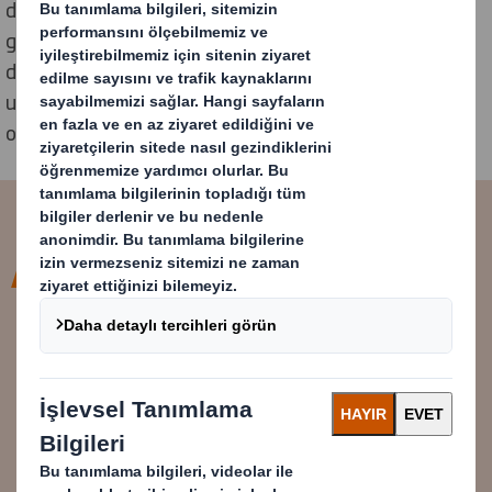
değildir. Zaman ilerliyor ve değişimin daha hızlı
gerçekleşmesi için kendi işimizden, sektörümüzden,
devletimizden, topluluklarımızdan ve ötesinden
uzmanlardan oluşan dinamik ve çeşitli bir ekosistem
oluşturuyoruz.
DS Smith'te sorunlara çözüm
küratörüyüz. Sürekli olarak uzun
süredir devam eden
sürdürülebilirlik zorluklarını