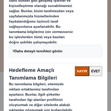
çözmemize yardımcı olacak
ortaklar arıyor ve ilişkiler
kuruyoruz.
Alex Manisty
DS Smith'te Grup Stratejisi Direktörü