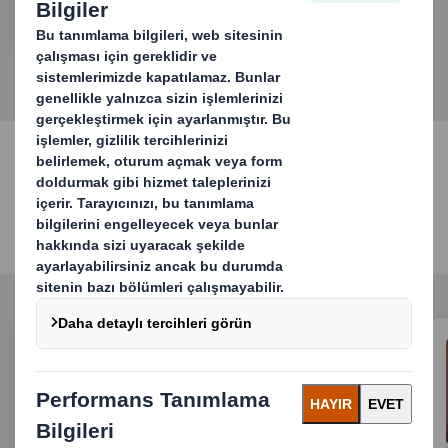
FAZLA BILGI EDININ
Sürdürülebilirlik
Odak alanlarımız