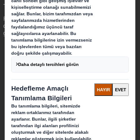
Tanımlamak
Farklıyız, çünkü ambalajın çevremizdeki
dünyada güçlü bir rol oynama fırsatını
görüyoruz.
Biz Kimiz
Hakkında
International Paper Hakkında
IP & DS Smith Kombinasyonu
Ürünler & Servisler
Sürdürülebilirlik
Basında Biz
Kariyer