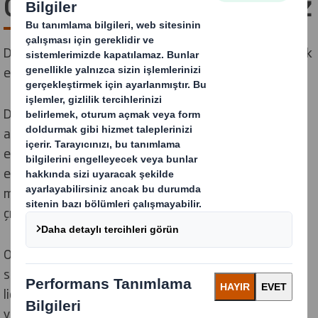
Geleceğe Liderlik Ediyoruz
Düşük karbonlu, döngüsel bir ekonomiye geçişe öncülük
etmek için bugün harekete geçiyoruz.
DS Smith'te sürdürülebilirlik, döngüsel iş modelimizin
ayrılmaz bir parçasıdır ve düşük karbonlu, döngüsel bir
ekonomi yaratmaya yardımcı olarak en büyük olumlu
etkiye sahip olabiliriz. Bu, on yılı aşkın bir süredir
müşterilerimiz ve çalışma arkadaşlarımızla birlikte
çıktığımız bir yolculuk.
Ocak 2025'te
International Paper
ailesine katılarak
sürdürülebilir ambalaj çözümlerinde gerçek bir küresel
lider oluşturduk. Birlikte daha sürdürülebilir bir gelecek
yaratmaya kararlıyız.