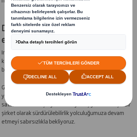
hedeflerimizin çoğunu şimdiden gerçekleştirdik.
Daha güçlü bir küresel şirket inşa
etmek
International Paper'ın bir parçası olarak, şimdiye kadar
kaydettiğimiz ilerlemeleri temel alarak yeni düşünce
biçimlerini hayata geçirmeye devam edeceğiz.
Geleceğe bakarak, mevcut ve gelecekteki kimliğimizi
yansıtan yeni bir strateji geliştirmeyi planlıyoruz. Bu
satın alma bizim için yeni bir sayfa açıyor ve birleşik bir
şirket olarak sürdürülebilirlik yolculuğumuza devam
etmeyi sabırsızlıkla bekliyoruz.