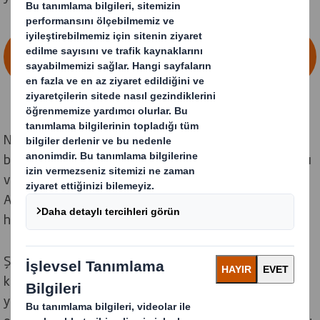
KOMBINASYON HAKKINDA DAHA FAZLA
BILGI EDININ
Now & Next Sürdürülebilirlik Stratejimizi 2020 yılında
başlattığımızda, Döngüsel Ekonomiye olan bağlılığımızı
ve Değişen Dünya için Ambalajı Yeniden Tanımlama
Amacımızı teyit eden iddialı yakın ve uzun vadeli
hedefler belirledik.
Şimdi ve Gelecek Sürdürülebilirlik Stratejimiz, bugün
karşı karşıya olduğumuz sürdürülebilirlik zorluklarının
yanı sıra gelecek nesilleri etkileyecek olanlara