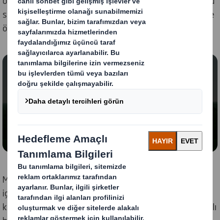
odaklanarak 'Şimdi' ve 'Gelecek' için hedefler içeriyor. Bu
sayede düşük karbonlu, döngüsel bir ekonomiye geçişe
öncülük edebiliyoruz.
İçerik Engellendi
Bu videoyu görüntülemek için 'işlevsel' çerezleri
etkinleştirmeniz gerekir
Ayarlarımı Değiştir
Müşterilerimiz, tedarikçilerimiz ve topluluklarla işbirliği
içinde, dört odak alanımızın tamamında büyük ilerleme
kaydettik ve bazı durumlarda planlanandan önce, iddialı