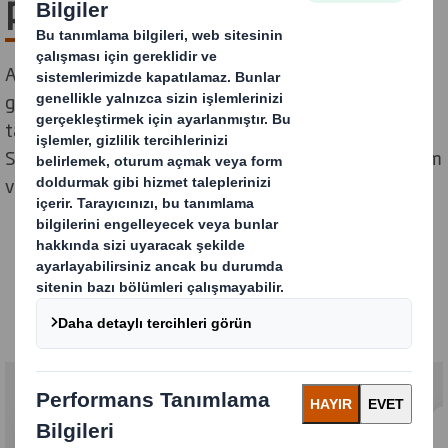
paketleme çözümleri
Araştırmalar, hepimizin evde daha fazla zaman
geçirdiğini gösteriyor. Çalışıyor veya dinleniyoruz, ev
tadilatları ve DIY işleri giderek daha önemli hale geliyor.
Sürdürülebilir ambalajımız, ürünlerinizin güvenli ve ilham
vermeye hazır bir şekilde ulaşmasını sağlar.
Ev & Kendin yap
Çözümlerimiz