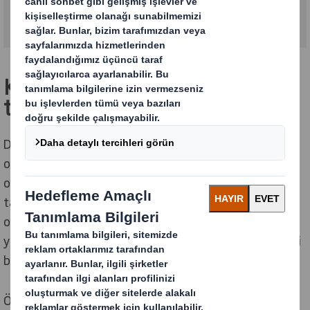
Karmaşık ürünlerinizin
taşınmasını kolaylaştırın
DS Smith olarak, sattığınız ürünlerin birçoğunun ağır
olduğunu ve paketlenmesinin her zaman kolay
olmadığını biliyoruz. Bunun da ötesinde, net ürün
tanımlaması ve ürünün nasıl kullanılacağına dair
okuyucu dostu açıklamalar hayati önem taşır. Özellikle
yapı marketlerde ürün ve uygulama sayısı, rafta netliği
bir zorunluluk haline getiriyor.
Öne çıkan yüksek performanslı perakende satışa hazır