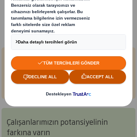
Amacımız, dört stratejik
hedefimizi yönlendiriyor
Müşterilerimizi memnun edin
Satışlarını artırırken, maliyetlerini düşürürken ve
risklerini yönetirken onlara olağanüstü sonuçlar
sağlamak.
Çalışanlarımızın potansiyelinin
farkına varın