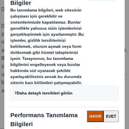
Değişen Dünya için Ambalajı Yeniden Tanımlamak
Değişen bir dünyada faaliyet gösterdiğimiz için her
zaman geleceği izliyoruz. Kasabalar, şehirler ve tüm
nüfus hızla dönüşüyor. Dijital teknolojideki büyüme,
alışveriş yapma ve yaşama şeklimizde devrim yaratıyor.
Bizim için özel olarak tasarlanmış ürünleri, istediğimiz
zaman, istediğimiz yerde, yoğun yaşam tarzımıza
uygun bir şekilde bize teslim etmeyi giderek daha fazla
bekliyoruz. Daha fazla seçenek ve rahatlık istiyoruz,
ancak çevremizdeki dünya üzerinde daha az etkiyle.