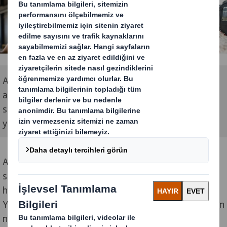
Amacımız, müşterilerimizin değişen alışveriş
alışkanlıklarına toplumumuzun ihtiyaç duyduğu
sürdürülebilir ambalaj çözümleriyle yanıt vermesine
yardımcı olmaktır.
Ambalaj için yeni bir yaklaşıma ihtiyaç var. Ve
sektörümüzde güçlü bir liderliğe ihtiyaç var. Bizi
harekete geçiren ve Değişen Dünya için Ambalajı
Yeniden Tanımlamak gibi ortak bir amacımızın olmasının
nedeni budur.