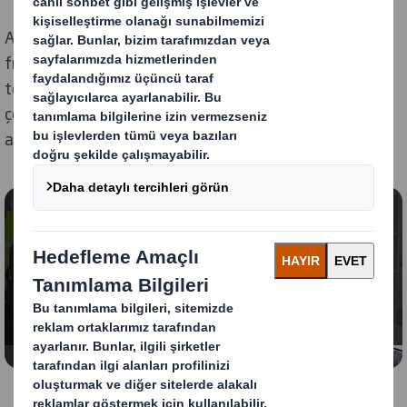
Ambalajın değişen dünyada güçlü bir rol oynama
fırsatını gördüğümüz için farklıyız. Amacımız,
toplumumuzun ihtiyaç duyduğu sürdürülebilir ambalaj
çözümleri ile müşterilerimizin değişen alışveriş
alışkanlıklarına cevap vermelerine yardımcı olmaktır.
İçerik Engellendi
Bu videoyu görüntülemek için 'işlevsel' çerezleri
etkinleştirmeniz gerekir
Ayarlarımı Değiştir