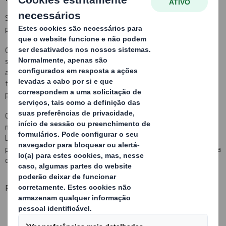
Soluções de embalagem metálica robustas, retornáveis e válidas
para multiplicidade de aplicações e desenvolvimentos.
Os nossos desenvolvimentos de embalagens metálicas destacam-
se pela sua elevada optimização do espaço, graças
ao
acondicionamento interior desenvolvido à medida das peças a
transportar
, maximizando desta forma a quantidade de produto
por contentor metálico.
Contamos com dois tipos de embalagens diferenciadas, racks
metálicas com acondicionamento interior e empilhavel e Comboios
Lean com rodas e acoplados entre si para que um porta-paletes
possa transporta-la facilmente e a embalagem possa ser fornecida
directamente à linha de montagem.
Principais benefícios:
Excelente protecção das peças graças ao acondicionamento
Vários sistemas de disponibilização da peça