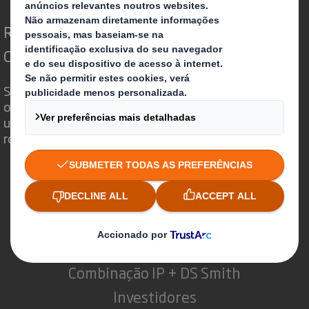
Redefinindo o Packaging para um Mundo em
Constante Mudança
Somos diferentes porque vemos a
oportunidade do Packaging desempenhar
um poderoso papel no mundo que nos
rodeia.
Quem somos
Sobre DS Smith
Sobre International Paper
Combinação IP + DS Smith
Investidores