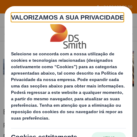
Skip to main content
+34 96 122 60 80
EMBALAGENS METÁLICAS
PORTUGAL
PT
Embalagens metálicas
Racks e Comboios Lean desenvolvidos à
medida das peças