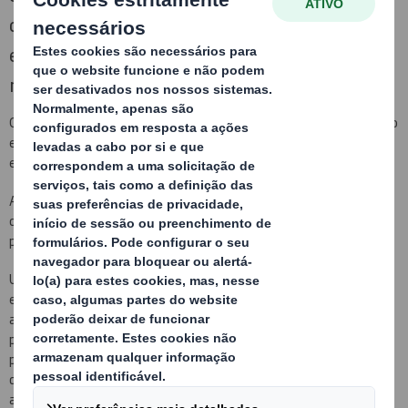
de experiência em desenho de soluções de
embalagem sob medida e produzidas em
multimateriais
O Centro agrupa as atividades de Investigação & Desenvolvimento
e Inovação. Coordena a pesquisa de novos materiais de
embalagem, novas aplicações e novos processos de fabricação.
Além disso, dá apoio ao restante de plantas, tanto em matéria de
desenho como no desenvolvimento de produtos, realização de
protótipos, testes de embalagem…
Um trabalho que começa lado a lado, junto ao de nossos
engenheiros especializados em embalagem. Uma vez que eles
analisaram todas as necessidades e a embalagem que melhor
poderá adaptar-se, nossos designers começam a trabalhar em um
protótipo, selecionando materiais e processos de fabricação para
que, posteriormente, seja submetido a previsualizações, testes e
análises, antes de chegar ao desenho final.