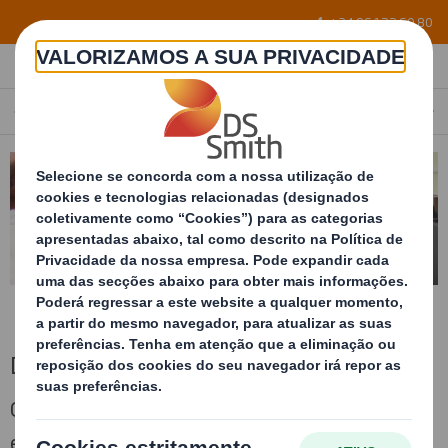
Skip to main content
+34 96 122 60 80
DEPARTAMENTO DE DESENVOLVIMIENTO
PORTUGAL
PT
Departamento de desenvolvimiento
Contamos com um centro de I&D+i localizado
em Valencia altamente qualificado e com anos