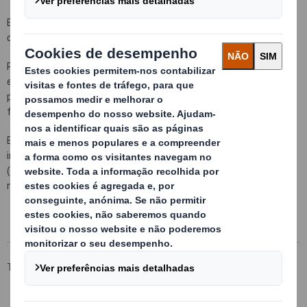
E tudo tendo em vista a redução dos seus custos finais, de forma
que a embalagem possa optimizar toda a cadeia de produção.
Para isso dispomos das mais avançadas ferramentas de desenho
em 2D/ 3D e uma infinidade de recursos em CAD e CAM para a
produção de protótipos, tais como plotadora, scâner em 3D,
fresadoras, impressão digital, costurado…
E em colaboração com os principais centros tecnológicos e
institucionais de investigação e desenvolvimento de embalagem
(ITENE, AIDIMA, AIMPLAS) para realizar todas as análises e testes
necessários.
Tecnicarton
Know-how
Departamento de desenvolvimiento