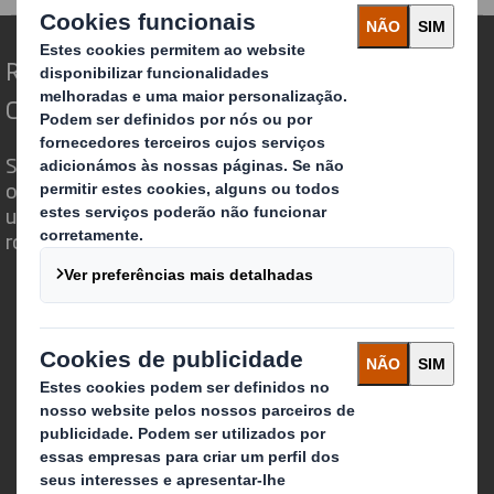
Redefinindo o Packaging para um Mundo em
Constante Mudança
Somos diferentes porque vemos a
oportunidade do Packaging desempenhar
um poderoso papel no mundo que nos
rodeia.
Quem somos
Sobre DS Smith
Sobre International Paper
Combinação IP + DS Smith
Investidores