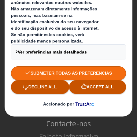
Sustentabilidade
Meios de comunicação
Candidaturas
O que fazemos
Soluções de packaging
Produtos de papel
Serviços de reciclagem
Contacte-nos
Folheto informativo