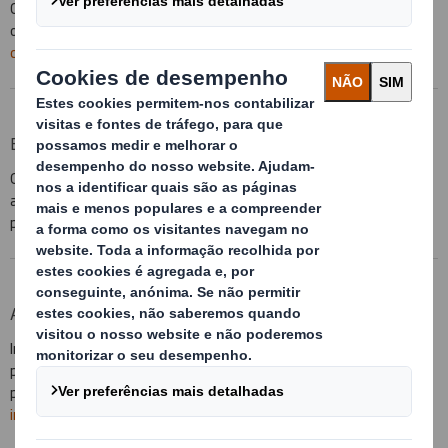
Contentores Heavy Duty, fabricados totalmente em cartão
ondulado de máxima resistência e sob medida
Embalagem de
cartão
Embalagem reutilizável
Grandes contentores, bandejas termoformadas, bacs
automotivos, estruturas metálicas... Tudo o que for necessário
para sua linha de produção
Embalagem reutilizável
Acondicionamento interior de embalagens
Interiores especialmente dimensionados para o produto,
produzidos em diferentes materiais para garantir a proteção do
produto aos choques, impactos e vibrações
Acondicionamento
interior de embalagens