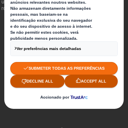
um poderoso papel no mundo que nos
rodeia.
Quem somos
Sobre DS Smith
Sobre International Paper
Combinação IP + DS Smith
Investidores
Sustentabilidade
Meios de comunicação
Candidaturas