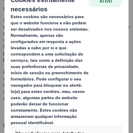
seus produtos
Trabalhamos sob medida, seja qual for a sua necessidade,
encarregando-nos de realizar um estudo para que o seu produto se
embale com os materiais adequados y, dessa maneira, poder obter
uma maior economia nos custos totais. Este conceito se aplica em
toda a cadeia de produção, desde o desenho dos elementos de
proteção do seu produto até o desenvolvimento da embalagem
para armazenagem e transporte.
Para isso contamos com uma equipa altamente qualificada e o
suporte de uma companhia líder a nível europeu. Nosso centro de
I&D+i, localizado em Almussafes (Valencia) permite-nos estar em
constante inovação, com novos materiais e soluções de
embalagem.
Embalagem de cartão