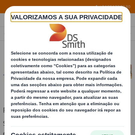
Skip to main content
+34 96 122 60 80
PRODUTOS
PORTUGAL
PT
Produtos
Somos capazes de projetar a solução de
embalagem sob medida para qualquer um dos