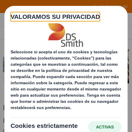
Skip to main content
+34 96 122 60 80
EMBALAJE METÁLICO
SPAIN
ES
Embalaje metálico
Racks y trenes metálicos con
acondicionamiento interior multimaterial