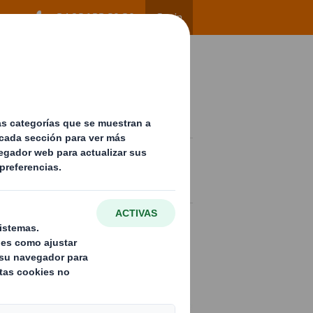
+34 96 122 60 80
Spain
w
Contacto
ES