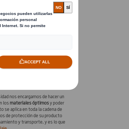
eutilizable y acondicionamiento.
nes industriales de embalaje:
ón
sidad nos encargamos de hacer un
n los
materiales óptimos
y poder
to se aplica en toda la cadena de
os de protección de su producto
namiento y transporte, y es lo que
laje
.