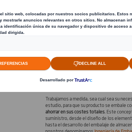
incluye embalaje de un solo uso, embalaje r
Estamos especializados en ofrecer solucio
Contenedores plegables para exportaci
Embalaje Heavy Duty para graneles
Contenedores retornables de plástico
Embalaje industrial para líquidos
Bandejas termoconformadas
Acondicionamiento interior a medida
Estándares para automoción...
Trabajamos a medida, sea cual sea su nece
estudio, para que su producto se embale co
ahorrar en sus costes totales
. Este concep
suministro, desde el diseño de los element
hasta el desarrollo del embalaje de almace
nosotros denominamos
Ingeniería de Emba