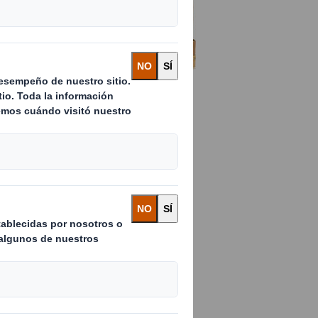
ución de embalaje
iera de sus productos
l embalaje industrial, somos un
ro de embalaje de altas
estros diseños a medida.
o con una gama de productos que