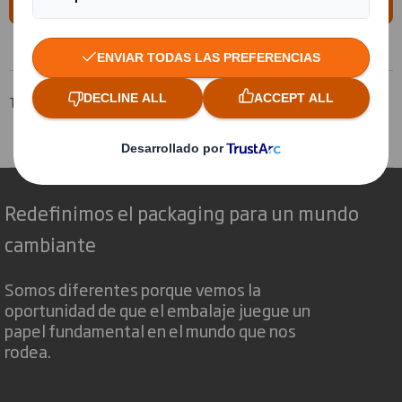
nosotros!
Tecnicarton
Productos
Embalaje de cartón
Embalaje para exportación
Redefinimos el packaging para un mundo
cambiante
Somos diferentes porque vemos la
oportunidad de que el embalaje juegue un
papel fundamental en el mundo que nos
rodea.