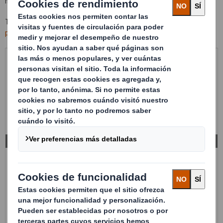
mejor se adapta a su necesidad.
También puede consultar nuestra gama de
embalajes retornables
para exportación
, fabricados en polipropileno.
DISEÑOS A MEDIDA
Embalaje plegable diseñado a medida de 4 salpicaderos de
automóvil, consiguiendo más piezas por embalaje y una
perfecta sujeción/ protección de las mismas.