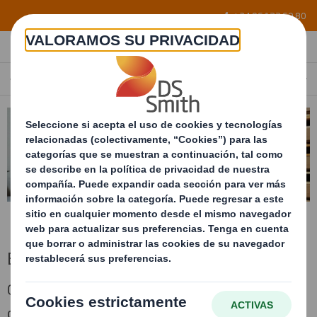
Skip to main content
+34 96 122 60 80
EMBALAJE PARA EXPORTACIÓN
SPAIN
ES
Embalaje para exportación
Contenedores de cartón que ofrecen
diferentes opciones de plegado y ahorran