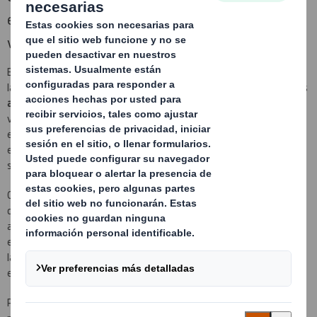
espacio ocupado en la entrega del embalaje en
vacio y en su almacenamiento.
Embalajes para exportación realizados en canal doble, triple o
laminado y que a su vez son plegables, de esta forma conseguimos
ahorrar un 90% del espacio
ocupado en la entrega del embalaje en
vacio y en su almacenamiento. Se trata de un concepto de
embalaje que integra en un solo
kit
todos los elementos del
embalaje
(palet, fondo, cuerpo y tapa)
, con un montaje muy
sencillo y rápido, pudiendo montarse en apenas 20 segundos.
Contamos con diferentes diseños de contenedores plegables
dependiendo de sus necesidades y las de su producto, de fácil
acceso para productos grandes y voluminosos que tienen un
embalado complicado, CKD especialmente diseñado para soportar
las exigencias del transporte marítimo y KIT sencillo para ahorrarle
espacio.
Póngase en contacto con nosotros para averiguar cuál es el que