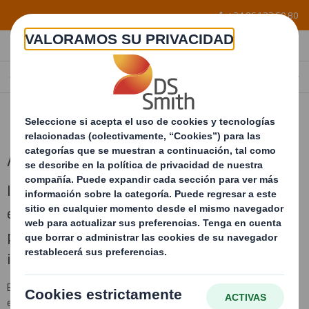
Skip to main content
+34 96 122 60 80
ACONDICIONAMIENTO INTERIOR DE EMBALAJES
SPAIN
ES
Acondicionamiento de embalajes
Interiores diseñados a medida del producto y
en diferentes materiales, para garantizar la
protección de su producto frente a golpes,
impactos y vibraciones.
Esta línea de embalaje permite acondicionar cualquier tipo de
embalaje, ya sea un nuevo embalaje que le proporcionemos, como