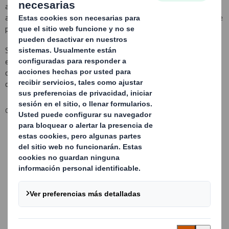
acondicionar sus propios embalajes. Con elementos de
acondicionamiento ligeros y plegables, que ofrecen un alto nivel de
protección para piezas delicadas y muy sensibles.
Son válidos para cualquier tipo de embalaje: box de cartón,
estructuras metálicas, bacs, bandejas... y podemos realizarlos en
cualquier material que su producto requiera: espumas de varias
densidades, PP no tejidos, poliamidas, poliéster, cartón...
OTROS BENEFICIOS CLAVE:
Diseño a medida del producto
Posibilidad de incorporar guías para desplazarlos
Válidos para multitud de referencias
Máximo número de piezas por embalaje
Intercambiables y reutilizables
Larga vida útil