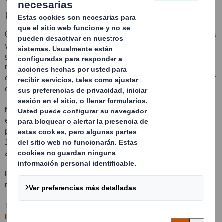
para transportar y almacenar graneles sólidos
Contamos con una gran reputación como diseñadores, productores
y suministradores de embalajes Heavy Duty para graneles (polvos,
granulados, semillas, congelados, ...), nuestros embalajes
realizados con
cartón cuádruple, quíntuple y séxtuple
para
embalajes garantizan una resistencia al peso imposible de alcanzar
con embalajes estándar.
Nuestras soluciones de embalajes para graneles industriales están
especialmente diseñadas para contener la
mayor cantidad de
producto posible en perfecto estado
(1.000 kg. de contenido y
10.000 kg. de apilamiento), optimizando al máximo el espacio de
almacenamiento y de transporte.
Póngase en contacto con nosotros para averiguar cuál es el que
mejor se adapta a su necesidad.
También puede consultar nuestra gama de
embalaje para graneles
líquidos
.