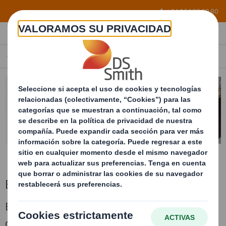
Skip to main content
+34 96 122 60 80
EMBALAJE PARA GRANELES SÓLIDOS
SPAIN
ES
Embalaje para graneles sólidos
Embalaje de grandes dimensiones fabricado
con cartón ondulado de máxima resistencia