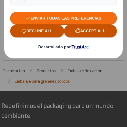
Contenedor de cartón para líquidos
Embalaje realizado 100% en cartón
ondulado para transporte y
almacenamiento de 1.000 litros a granel.
Testado bajo norma ISTA 3H.
Ir a la ficha del producto
Tecnicarton
Productos
Embalaje de cartón
Embalaje para graneles sólidos
Redefinimos el packaging para un mundo
cambiante