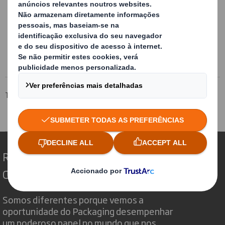
qualidade necessários, pensados e
desenvolvidos para o transporte,
armazenagem e agrupamento
Mais informação
Tecnicarton
Produtos
Embalagem de cartão
Embalagens para produtos sólidos a granel
Redefinindo o Packaging para um Mundo em
Constante Mudança
Somos diferentes porque vemos a
oportunidade do Packaging desempenhar
um poderoso papel no mundo que nos