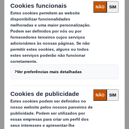
Mais informação
Embalagens para exportação
Contentores produzidos em
caneladuradupla, triple ou laminada, que
oferecem diferentes possibilidades de
dobragem para economizar o espaço
ocupado na entrega da embalagem vazia e
na sua armazenagem
Mais informação
Contentor de cartão ondulado
Contêineres de grandes
dimensões, produzidos no tamanho e