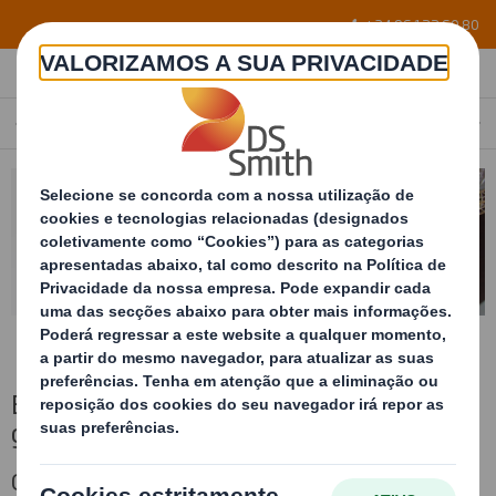
Skip to main content
+34 96 122 60 80
EMBALAGENS PARA PRODUTOS SÓLIDOS A GRANEL
PORTUGAL
PT
Embalagens para produtos sólidos a
granel
Contentores de cartão ondulado de máxima