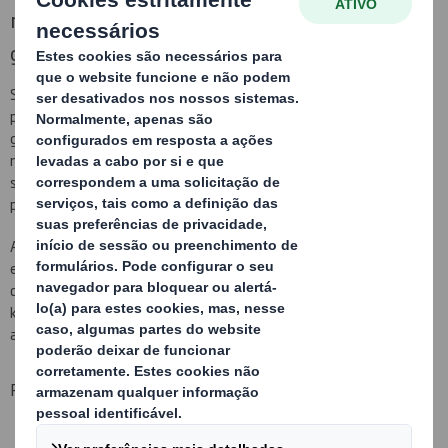
resistência para transportar e armazenar
granéis sólidos
Somos reconhecidos como especialistas no desenvolvimento,
produção e fornecimento de embalagens Heavy Duty para
graneis (pós, granulados, sementes, congelados, azeites…), as
nossas embalagens fabricadas em cartão quadruplo, quíntuplo e
sêxtuplo para que as embalagens garantam uma resistência ao
peso impossível de alcançar com embalagens standards.
As nossas soluções de embalagens para graneis industriais estão
especialmente desenvolvidas para o embalamento da maior
quantidade de produto possível (1.000 kg de conteúdo e 10.000
kilos de empilhamento), optimizando ao máximo o espaço de
armazenamento e de transporte.
Principais benefícios:
Fornecimento "em plano" economizando 90% do espaço