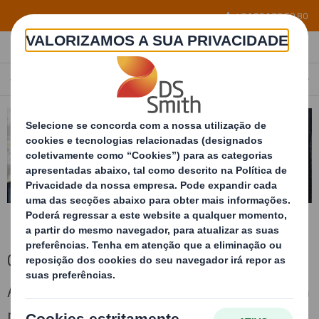
Skip to main content
+34 96 122 60 80
CÉLULAS FLEXÍVEIS DE FIXAÇÃO
PORTUGAL
PT
Células flexíveis de fixação
Acondicionamento interno da embalagem com
material flexível