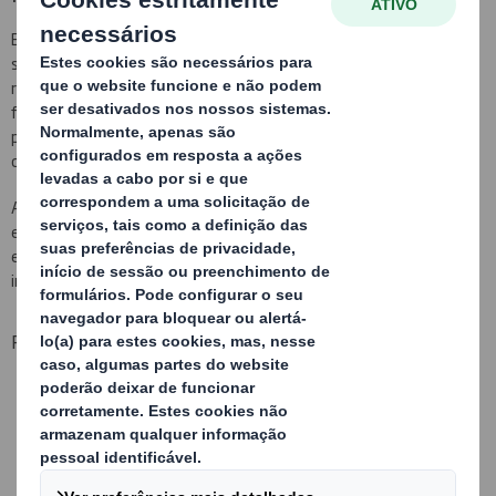
Este tipo de acondicionadores internos são divisórias e
separadores flexíveis que se adaptam à diversidades de
referências de dimensões similares. Desenvolvemos interiores
flexíveis com variedade de materiais: PP não tecidos, poliamidas,
poliéster… para garantir a máxima protecção do seu produto
contra riscos, brilhos, amolgadelas…
Ao formar parte do contentor, estes acondicionadores flexíveis
evitam qualquer material para envolver o produto como o filme
estirável, sacos de plásticos… Pode aproveitar a sua embalagem
injectada actual.
Principais benefícios:
Um mesmo interior para várias referências
Váris sistemas de disponibilização de peças
Leves, dobráveis e reutilizáveis
O seu produto directamente na linha de montagem