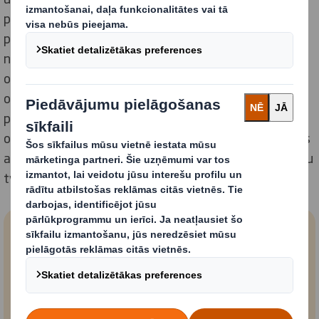
pārstrādei, salīdzinot ar 41% respondentu, kas vecāki
par 55 gadiem, kas liecina, ka, iespējams, ir
nepieciešamas izmaiņas Apvienotās Karalistes
otrreizējās pārstrādes infrastruktūrā, lai uzlabotu
otrreizējo pārstrādi jaunākās paaudzes vidū. Kā
problēmas viņi min neskaidrības par to, kādas
otrreizējai pārstrādei derīgas preces var ievietot kādās
atkritumu tvertnēs (20 %), un nepietiekamu atkritumu
tvertņu skaitu, ko nodrošina vietējās iestādes (16 %).