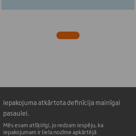
Iepakojuma atkārtota definīcija mainīgai
pasaulei.
Mēs esam atšķirīgi, jo redzam iespēju, ka
iepakojumam ir liela nozīme apkārtējā