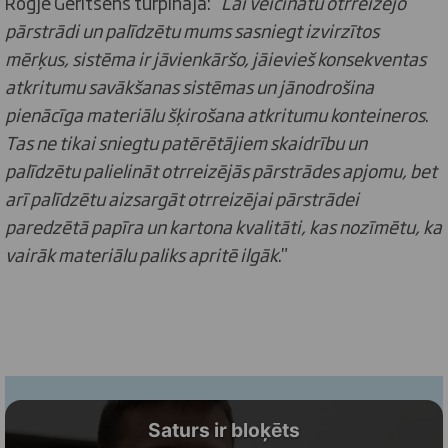
Rogjē Geritsens turpināja: "
Lai veicinātu otrreizējo
pārstrādi un palīdzētu mums sasniegt izvirzītos
mērķus, sistēma ir jāvienkāršo, jāievieš konsekventas
atkritumu savākšanas sistēmas un jānodrošina
pienācīga materiālu šķirošana atkritumu konteineros
.
Tas ne tikai sniegtu patērētājiem skaidrību un
palīdzētu palielināt otrreizējās pārstrādes apjomu, bet
arī palīdzētu aizsargāt otrreizējai pārstrādei
paredzētā papīra un kartona kvalitāti, kas nozīmētu, ka
vairāk materiālu paliks apritē ilgāk
."
Saturs ir bloķēts