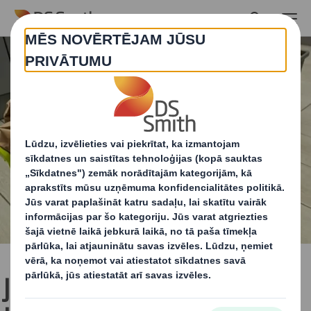
Skip to main content
Jauns “DS Smith” pētījums