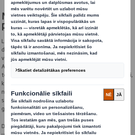
Nepieciešama lielāka skaidrība
par otrreizējo pārstrādi
Lai gan Z paaudzi bieži vien uzskata par videi
draudzīgāko, no visām aptaujātajām vecuma grupām
viņiem ir vismazākā pārliecība par otrreizējo pārstrādi.
Aptaujā noskaidrojās, ka viņi ir mazāk pārliecināti par
to, kādu iepakojumu var pārstrādāt (66%), nekā cilvēki,
kuri ir vecāki par 55 gadiem (81%), un divreiz biežāk
nezina, kur atrast padomu par pārstrādi (11%),
salīdzinot tikai ar 4% cilvēku, kuri ir vecāki par 55
gadiem.
Divas trešdaļas Z paaudzes respondentu (67%)
uzskata, ka Apvienotajā Karalistē ir šķēršļi otrreizējai