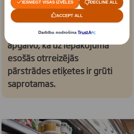
63%
no Z paaudzes pārstāvjiem
apgalvo, ka uz iepakojuma
esošās otrreizējās
pārstrādes etiķetes ir grūti
saprotamas.