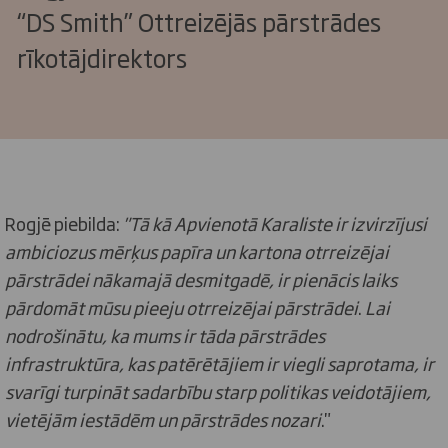
“DS Smith” Ottreizējās pārstrādes
rīkotājdirektors
Rogjē piebilda:
"Tā kā Apvienotā Karaliste ir izvirzījusi
ambiciozus mērķus papīra un kartona otrreizējai
pārstrādei nākamajā desmitgadē, ir pienācis laiks
pārdomāt mūsu pieeju otrreizējai pārstrādei
.
Lai
nodrošinātu, ka mums ir tāda pārstrādes
infrastruktūra, kas patērētājiem ir viegli saprotama, ir
svarīgi turpināt sadarbību starp politikas veidotājiem,
vietējām iestādēm un pārstrādes nozari
."