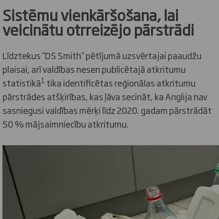
Sistēmu vienkāršošana, lai
veicinātu otrreizējo pārstrādi
Līdztekus “DS Smith” pētījumā uzsvērtajai paaudžu
plaisai, arī valdības nesen publicētajā atkritumu
1
statistikā
tika identificētas reģionālas atkritumu
pārstrādes atšķirības, kas ļāva secināt, ka Anglija nav
sasniegusi valdības mērķi līdz 2020. gadam pārstrādāt
50 % mājsaimniecību atkritumu.