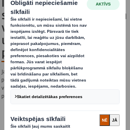
liecina, ka Z paaudzei
salīdzinājumā ar vecākiem
vienaudžiem trūkst
uzticības otrreizējai
pārstrādei
Jauni dati liecina, ka Apvienotajā Karalistē veidojas
paaudžu atšķirības otrreizējās pārstrādes jomā -
vecāka gadagājuma cilvēki ir pārliecinātāki par jaunāko
paaudzi, kad runa ir par izpratni, ko un kā pārstrādāt.