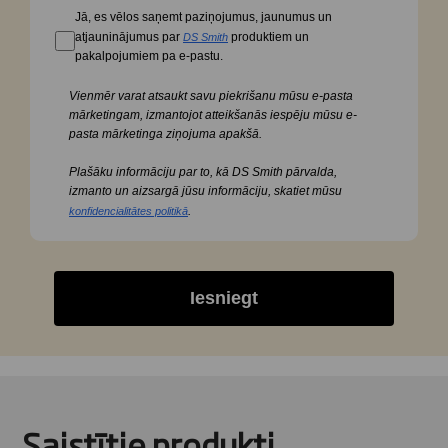
Jā, es vēlos saņemt paziņojumus, jaunumus un
atjauninājumus par
produktiem un
DS Smith
pakalpojumiem pa e-pastu.
Vienmēr varat atsaukt savu piekrišanu mūsu e-pasta
mārketingam, izmantojot atteikšanās iespēju mūsu e-
pasta mārketinga ziņojuma apakšā.
Plašāku informāciju par to, kā DS Smith pārvalda,
izmanto un aizsargā jūsu informāciju, skatiet mūsu
.
konfidencialitātes politikā
Iesniegt
Saistītie produkti