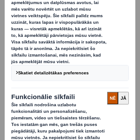
drukas iespējām, tie var arī palielināt pārdošanas
apjomus veikalā, radīt vizuāli piesaistošu elementu un
veicināt jūsu zīmolu.
Bieži vien nepietiekami nov
ē
rt
ē
ta j
ū
su
m
ā
rketinga kampa
ņ
as da
ļ
a
Lai gan paplātēm pirmām kārtām ir jāatbilst tranzīta
iepakojuma pamatprasībām, piemēram, tās jāspēj
sakraut kaudzē un tām jāaizsargā produkts, tās var
izmantot arī, lai atstātu iespaidu, popularizētu jūsu
zīmolu un palielinātu pārdošanas apjomus
mazumtirdzniecības vidē.
R
ū
pniecisk
ā
s papl
ā
tes, kas optimiz
ē
tas j
ū
su
iepako
š
anas l
ī
nij
ā
m
Mēs piedāvājam mazo vai lielo formātu, standarta vai
pielāgotus risinājumus, kurus var piegādāt apdrukātus
vai neapdrukātus. Visas mūsu paplātes ir viegli
uzstādāmas un optimizētas, lai atbilstu jūsu