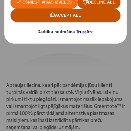
Gadījuma izpēte
GreentoteTM - pirmā reālā alternatīva
plastmasas maisiņiem
Aptaujas liecina, ka arī pēc pandēmijas jūsu klienti
turpinās vairāk pirkt tiešsaistē. Viņi arī vēlas, lai viņu
pirkumi tiktu piegādāti, izmantojot mazāk iepakojuma
vai izmantojot ilgtspējīgākus materiālus. Greentote™️ ir
pirmā 100% pārstrādājamā alternatīva plastmasas
maisiņiem, kas īpaši izstrādāta pārtikas preču
saņemšanai vai piegādei uz mājām.