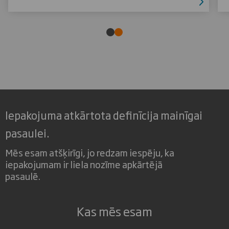
Iepakojuma atkārtota definīcija mainīgai
pasaulei.
Mēs esam atšķirīgi, jo redzam iespēju, ka
iepakojumam ir liela nozīme apkārtējā
pasaulē.
Kas mēs esam