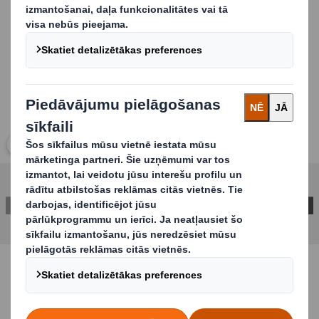
iepakošanas līniju prasībām.
Carousel. Use previous and next buttons to move betwe
Nokliķšķināt, lai paplašinātu attēlu