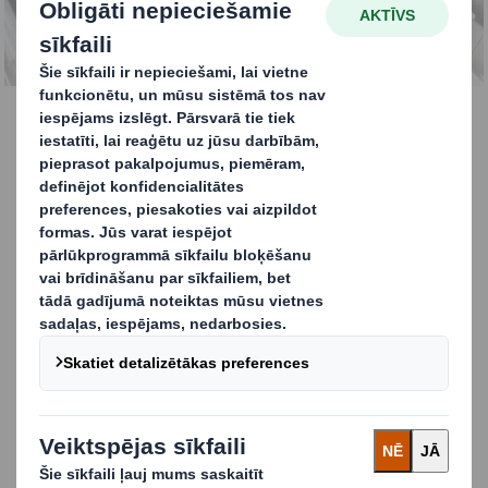
SAZINIES AR MUMS
Palieliniet pārdošanas
apjomus ar mūsu
inovatīvajām paplātēm
Mūsu gofrētā kartona paplātes nodrošina daudzpusīgus
iepakojuma risinājumus skārdenēm, pudelēm, paplātēm
un maisiņiem gan automātiskās, gan manuālās
iepakošanas līnijās. Pateicoties inovatīviem
strukturāliem risinājumiem un augstas kvalitātes