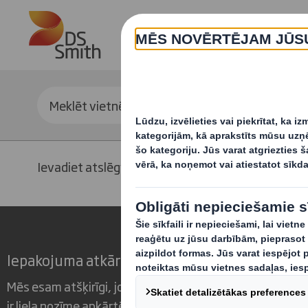
Skip to main content
Ievadiet atslēgvārdu meklēšanai
Iepakojuma atkārtota definīcija mainīgai pasa
Mēs esam atšķirīgi, jo redzam iespēju, ka iepakojumam
ir liela nozīme apkārtējā pasaulē.