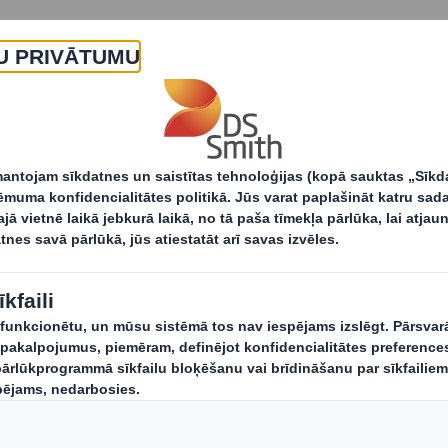
Par
Produkti un pak
ulei.
Kas mēs esam
Ko mēs 
Par
Produkti
Par uzņēmumu International
Pakalpoj