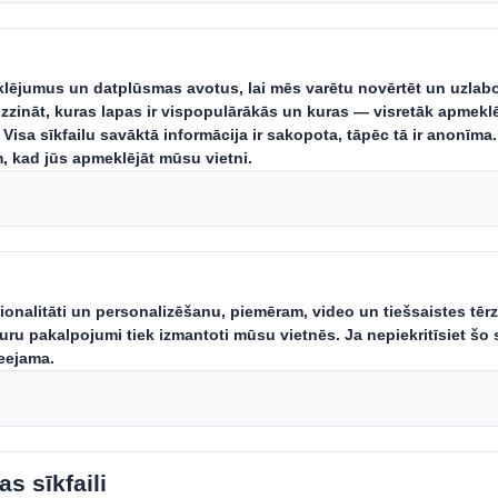
Paper
IP un DS Smith kombinācija
Jaunumi
Karjera
cija par mūsdienu verdzību
Vietnes struktūra
Konfidencialitāte
Sīkfailu politika
Visas tiesības pieder DS Smith 2026
3.7.0.276