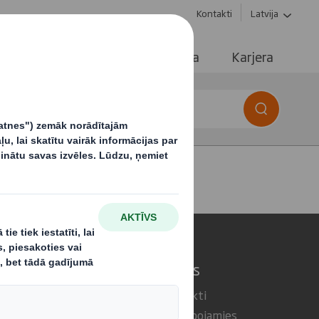
Kontakti
Latvija
alpojumi
Ilgtspējība
Media
Karjera
piedāvājam
Sazināties
Mūsu kontakti
umus
Kur mēs darbojamies