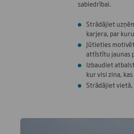
sabiedrībai.
Strādājiet uzņēm
karjera, par kur
Jūtieties motivē
attīstītu jaunas
Izbaudiet atbalst
kur visi zina, kas
Strādājiet vietā,