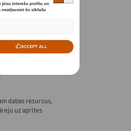
mith. Darīsim
ķi
mūsu pastāvēšanas
 DS Smith
jā, katru dienu nāk
jam dabas resursus,
reju uz aprites