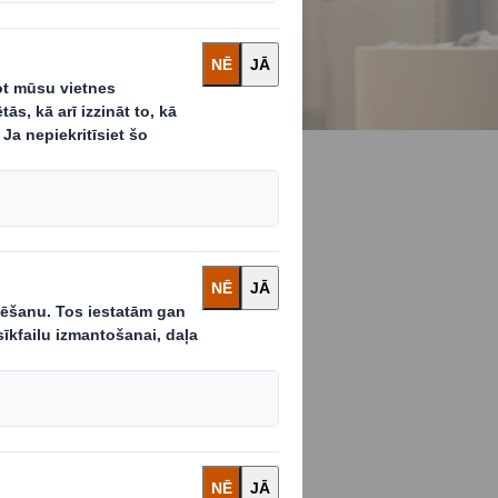
kas maina
s
ies atalgojumu