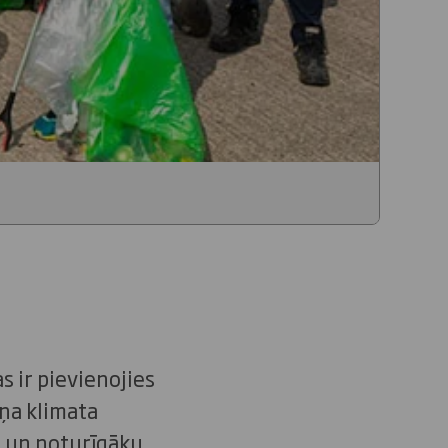
 ir pievienojies
eņa klimata
ku un noturīgāku