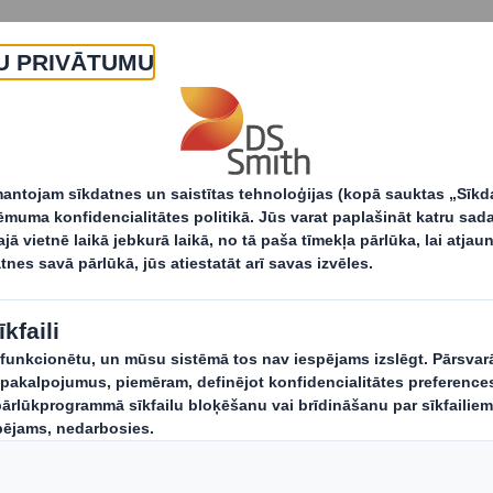
Par
Produkti un pakalpojumi
mumā DS Smith