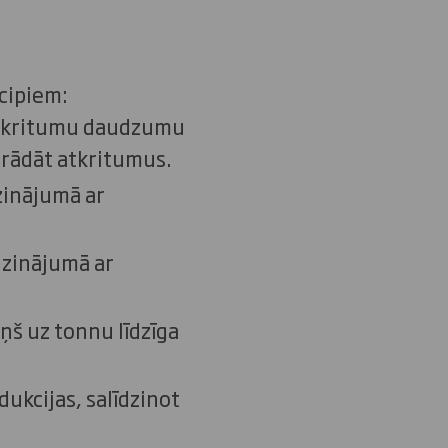
cipiem:
 atkritumu daudzumu
trādāt atkritumus.
zinājumā ar
dzinājumā ar
ņš uz tonnu līdzīga
ukcijas, salīdzinot