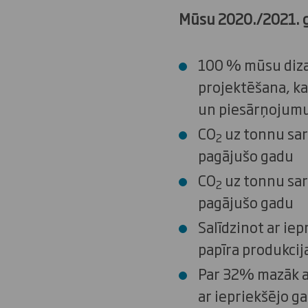
Mūsu 2020./2021. ga
100 % mūsu dizai
projektēšana, k
un piesārņojumu 
CO
uz tonnu sar
2
pagājušo gadu
CO
uz tonnu sar
2
pagājušo gadu
Salīdzinot ar ie
papīra produkcij
Par 32% mazāk at
ar iepriekšējo g