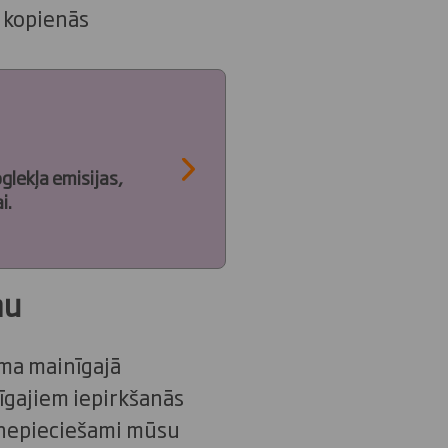
 kopienās
glekļa emisijas,
i.
mu
oma mainīgajā
īgajiem iepirkšanās
 nepieciešami mūsu