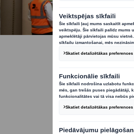
Pievienoj
spēles not
Ja esat ambici