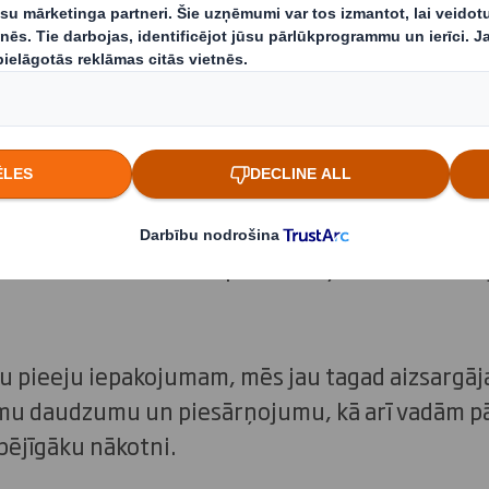
 ar reālu mērķi - laipni lūdzam DS S
ēs nākam uz darbu ar skaidru mēr
definēt iepakojumu mainīgajā pasaulē. Tas ir 
, kāpēc mūsu komanda, kurā ir aptuveni 29 000
ekā 300 ražotnēs Eiropā, Ziemeļamerikā un Āzi
vu pieeju iepakojumam, mēs jau tagad aizsargā
u daudzumu un piesārņojumu, kā arī vadām pā
pējīgāku nākotni.