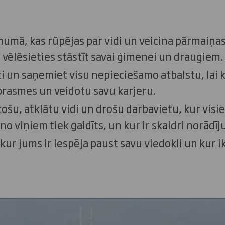
umā, kas rūpējas par vidi un veicina pārmaiņas p
u vēlēsieties stāstīt savai ģimenei un draugiem.
ti un saņemiet visu nepieciešamo atbalstu, lai
 prasmes un veidotu savu karjeru.
ošu, atklātu vidi un drošu darbavietu, kur visie
 no viņiem tiek gaidīts, un kur ir skaidri norādīj
 kur jums ir iespēja paust savu viedokli un kur ik