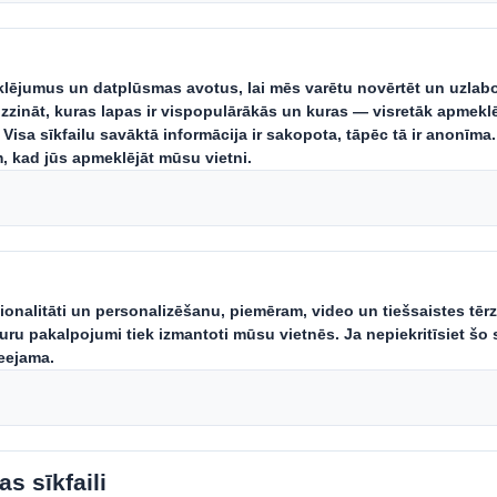
ieties uzņēmumam, 
eikumus tāpat kā jū
ozi, rūpējaties par planētu un vēlat