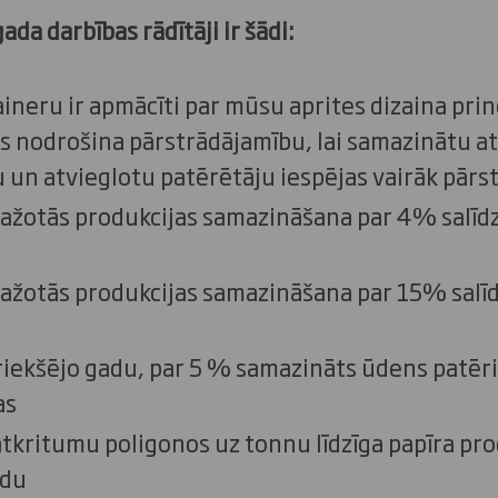
da darbības rādītāji ir šādi:
neru ir apmācīti par mūsu aprites dizaina prin
as nodrošina pārstrādājamību, lai samazinātu
un atvieglotu patērētāju iespējas vairāk pārs
ažotās produkcijas samazināšana par 4% salīd
ažotās produkcijas samazināšana par 15% salī
priekšējo gadu, par 5 % samazināts ūdens patēri
as
kritumu poligonos uz tonnu līdzīga papīra prod
adu