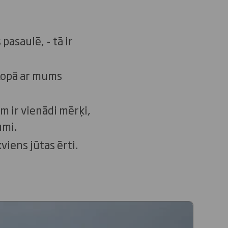
asaulē, - tā ir
 kopā ar mums
m ir vienādi mērķi,
umi.
viens jūtas ērti.