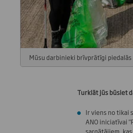
Mūsu darbinieki brīvprātīgi piedalās
Turklāt jūs būsiet 
Ir viens no tika
ANO iniciatīvai "
sargātājiem, kas 