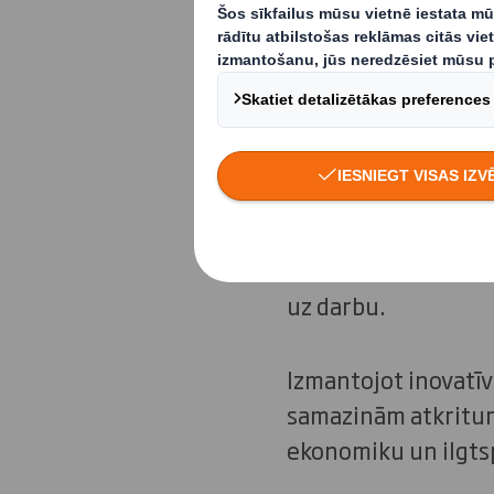
nesošu karjeru
labu kopā.
Katru dienu m
Mūsu mērķis ir pār
iemesls un iemesls
darbinieku vairāk n
uz darbu.
Izmantojot inovatī
samazinām atkritum
ekonomiku un ilgts