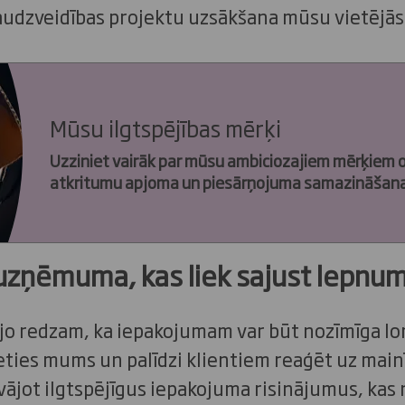
audzveidības projektu uzsākšana mūsu vietējās
Mūsu ilgtspējības mērķi
Uzziniet vairāk par mūsu ambiciozajiem mērķiem o
atkritumu apjoma un piesārņojuma samazināšana
 uzņēmuma, kas liek sajust lepnu
 jo redzam, ka iepakojumam var būt nozīmīga l
eties mums un palīdzi klientiem reaģēt uz main
ājot ilgtspējīgus iepakojuma risinājumus, kas