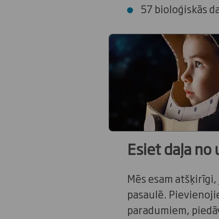
57 bioloģiskās d
Esiet daļa no
Mēs esam atšķirīgi,
pasaulē. Pievienoji
paradumiem, piedāv