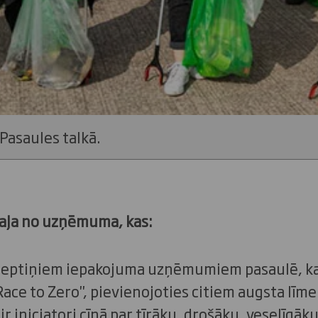
 Pasaules talkā.
daļa no uzņēmuma, kas:
i septiņiem iepakojuma uzņēmumiem pasaulē, kas
Race to Zero", pievienojoties citiem augsta līm
ir iniciatori cīņā par tīrāku, drošāku, veselīgā