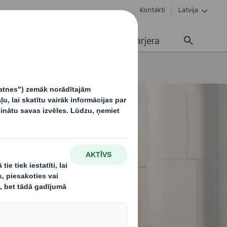
Kontakti
Latvija
Ilgtspējība
Media
Karjera