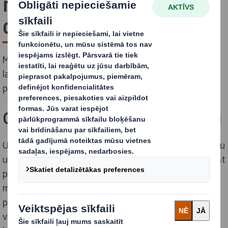
novatoriskiem, jauniem
dizainparaugiem
Mūsu PackRight centros mēs strādājam kopā ar jums,
lai īstenotu iepakojuma idejas - no rasēšanas dēļa līdz
pat rūpnīcai.
Optimiz
ē
jiet iepakojuma dizainu
Uzņēmumā DS Smith mums ir vairāk nekā 700 dizaineru
un inovatoru, kas ir gatavi uzrotīt piedurknes un strādāt
pie jūsu iepakojuma projekta. Bet pirms mēs sākam,
mēs vienmēr vienojamies par jūsu mērķiem un
panākumu kritērijiem. Pēc tam, neatkarīgi no tā, vai
vēlaties palielināt pārdošanas apjomu, samazināt