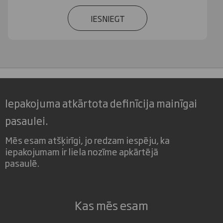
IESNIEGT
Iepakojuma atkārtota definīcija mainīgai
pasaulei.
Mēs esam atšķirīgi, jo redzam iespēju, ka
iepakojumam ir liela nozīme apkārtējā
pasaulē.
Kas mēs esam