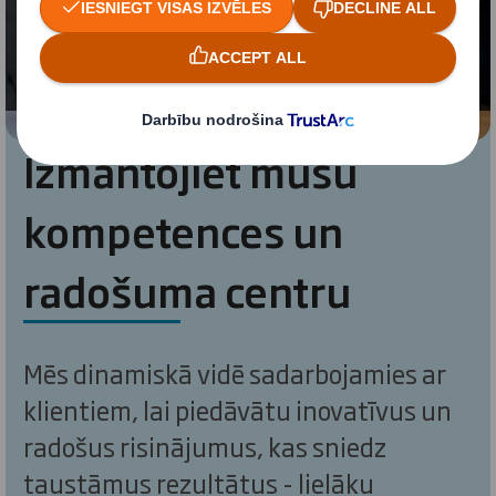
sīkdatņu izmantošanai
Mainīt iestatījumus
Izmantojiet mūsu
kompetences un
radošuma centru
Mēs dinamiskā vidē sadarbojamies ar
klientiem, lai piedāvātu inovatīvus un
radošus risinājumus, kas sniedz
taustāmus rezultātus - lielāku