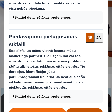
Saturs ir bloķēts
Lai skatītu šo video, jums ir jāpiekrīt funkcionālo