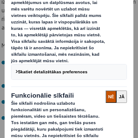
izmaksas vai pārvaldīt risku, mēs izstrādāsim, testēsim
un ražosim aprites principiem atbilstošus iepakojuma
risinājumus, kas ir piemēroti jūsu piegādes ķēdei un
atbilst jūsu stratēģiskajiem mērķiem.
Mūsu PackRight centros varat:
Piedalīties mūsu dinamiskajos, interaktīvajos
semināros, lai maksimāli palielinātu sava iepakojuma
priekšrocī
Strādāt ar īpaši jūsu vajadzībām izveidotu ekspertu
komandu.
Definēt un vienoties par konkrētām optimizācijas
jomām un panākumu kritē
Izstrādāt pareizos iepakojuma risinājumus atbilstoši
savām prioritātēm