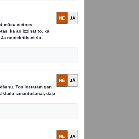
edras var
šanā, pieaugot
gtspējīgām
 izmantot visā
tes, mēs turpinām