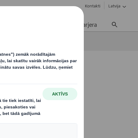
Kontakti
Latvija
Ilgtspējība
Media
Karjera
apīra un iepakojuma ražošanā?
alternatīvu
kojuma