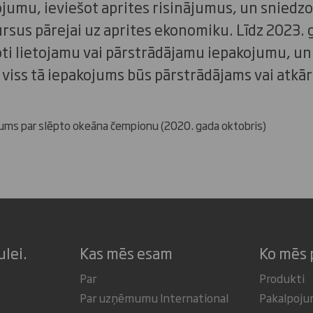
umu, ieviešot aprites risinājumus, un sniedzo
rsus pārejai uz aprites ekonomiku. Līdz 2023.
i lietojamu vai pārstrādājamu iepakojumu, un 
 viss tā iepakojums būs pārstrādājams vai atkā
ņojums par slēpto okeāna čempionu (2020. gada oktobris)
ulei.
Kas mēs esam
Ko mēs 
Par
Produkti
Par uzņēmumu International
Pakalpoj