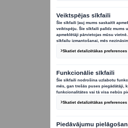
Uzņēmumā DS S
izmantot kā iz
gan klientu, g
precēm.
Pirmo reizi nozarē 
iepakojumu tīklā kā