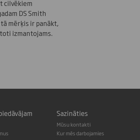
t cilvēkiem
 gadam DS Smith
tā mērķis ir panākt,
rtoti izmantojams.
piedāvājam
Sazināties
Mūsu kontakti
umus
Kur mēs darbojamies