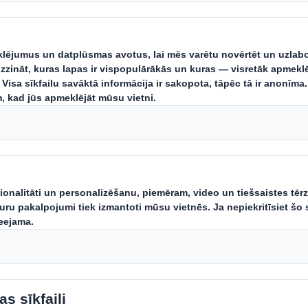
mith mēs pētām, kā jūras aļģu šķi
ejvielu papīram un iepakojuma ražo
an patērētāju pieprasījumam pēc il
varētu būt sagaidāms, ka jūraszāles varētu sākt
 alternatīvu kokšķiedrām. Pēc sākotnējās izpē