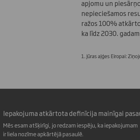
apjomu un piesārņoj
nepieciešamos resu
ražos 100% atkārtot
ka līdz 2030. gadam
1. Jūras aļģes Eiropai: Zi
Iepakojuma atkārtota definīcija mainīgai pasa
Mēs esam atšķirīgi, jo redzam iespēju, ka iepakojumam
ir liela nozīme apkārtējā pasaulē.