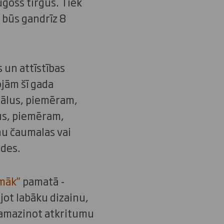
ugošs tirgus. Tiek
 būs gandrīz 8
 un attīstības
jām šī gada
riālus, piemēram,
us, piemēram,
ņu čaumalas vai
ādes.
māk”
pamatā -
jot labāku dizainu,
 samazinot atkritumu