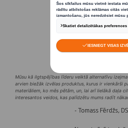
pētīt jūraszāļu pot
- tās varētu izmant
iepakojumu, kas tie
Mēs esam uzsākuši 
jūraszāļu izmantoš
papīrā un kartona p
Mūsu kā ilgtspējības līderu veiktā alternatīvu izejm
arvien biežāk izvēlas produktus, kurus ir vienkārši 
materiāliem, ko mēs pētām, un, lai arī lielākā daļa c
interesantos veidos, kas palīdzētu mums radīt nāka
- Tomass Fērdžs, DS