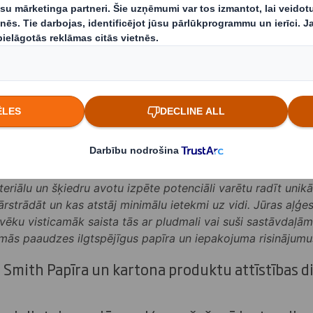
enciālu, jo tās varētu ieņem nozīmīgu lomu, aiz
ot kā barjerpārklājumu, aizstājot uz naftas bāz
k izmantots dažādu pārtikas produktu aizsardzī
sarunas ar vairākiem biotehnoloģiju uzņēmumie
anu dažādos iepakojuma produktos, piemēram, 
aplātēs.
ateriālu un šķiedru avotu izpēte potenciāli varētu radīt uni
pārstrādāt un kas atstāj minimālu ietekmi uz vidi. Jūras aļģe
ilvēku visticamāk saista tās ar pludmali vai suši sastāvdaļām
mās paaudzes ilgtspējīgus papīra un iepakojuma risinājumu
 Smith Papīra un kartona produktu attīstības d