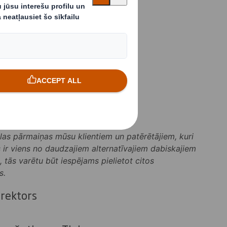
vietojot plastmasu,
es ražotu
bai.
m, lai izpētītu
kastēs, ietinamajā
kālas pārmaiņas mūsu klientiem un patērētājiem, kuri
s ir viens no daudzajiem alternatīvajiem dabiskajiem
, tās varētu būt iespējams pielietot citos
s.
irektors