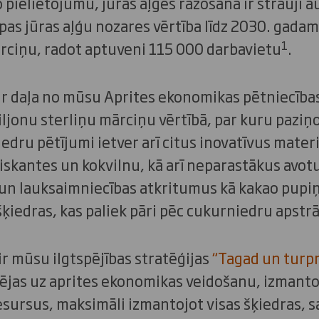
pielietojumu, jūras aļģes ražošanā ir strauji a
pas jūras aļģu nozares vērtība līdz 2030. gadam
1
ārciņu, radot aptuveni 115 000 darbavietu
.
 ir daļa no mūsu Aprites ekonomikas pētniecības
onu sterliņu mārciņu vērtībā, par kuru paziņo
edru pētījumi ietver arī citus inovatīvus mate
iskantes un kokvilnu, kā arī neparastākus avot
u un lauksaimniecības atkritumus kā kakao pupi
šķiedras, kas paliek pāri pēc cukurniedru apstr
r mūsu ilgtspējības stratēģijas
“Tagad un turp
ējas uz aprites ekonomikas veidošanu, izmanto
esursus, maksimāli izmantojot visas šķiedras,