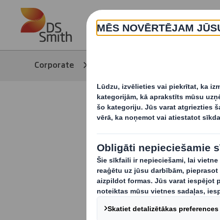
Skip to main content
Corporate
Media
Jaunumi
Vai jūraszā
šķiedru av
ražošanā?