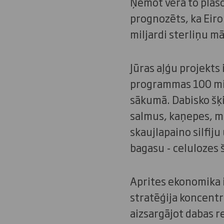
Ņemot vērā to plašo 
prognozēts, ka Eiro
miljardi sterliņu m
Jūras aļģu projekts
programmas 100 milj
sākumā. Dabisko šķi
salmus, kaņepes, m
skaujlapaino silfij
bagasu - celulozes 
Aprites ekonomika i
stratēģija koncentr
aizsargājot dabas r