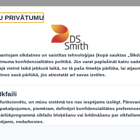
Par
Produkti un pakalpojumi
Vai jūraszāles varētu kļūt par alternatīvu šķiedru avotu p
les varētu kļūt par 
otu papīra un iepa