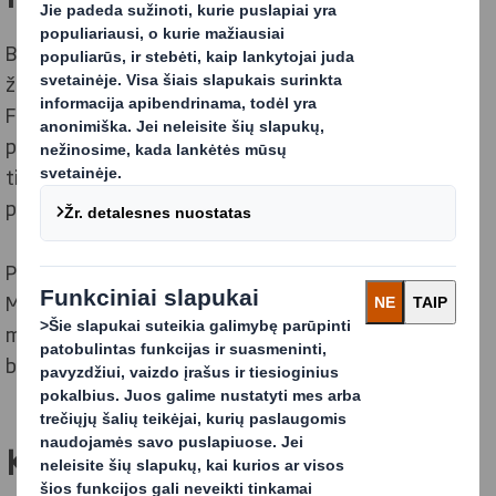
Bendradarbiaujame su Fondu, siekdami paspartinti
žiedinės ekonomikos dizaino ir inovacijų darbotvarkę.
Fondas suteikia didžiulę pridėtinę vertę įvairiems
projektams, suteikdamas savo žinių ir įžvalgų, stiprų
tinklą ir gebėjimą skleisti mūsų istorijas visame
pasaulyje.
Pavyzdžiui, „HexcelWrap“ buvo įtraukta į Ellen
MacArthur fondo „Upstream Innovation Handbook“, o
mūsų žiedinio dizaino principai taip pat buvo sukurti
bendradarbiaujant su Ellen MacArthur fondu.
Klientas