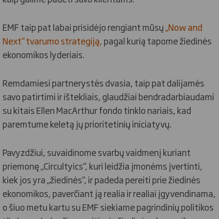
EMF taip pat labai prisidėjo rengiant mūsų
„Now and
Next“ tvarumo strategiją,
pagal kurią tapome žiedinės
ekonomikos lyderiais.
Remdamiesi partnerystės dvasia, taip pat dalijamės
savo patirtimi ir ištekliais, glaudžiai bendradarbiaudami
su kitais Ellen MacArthur fondo tinklo nariais, kad
paremtume keletą jų prioritetinių iniciatyvų.
Pavyzdžiui, suvaidinome svarbų vaidmenį kuriant
priemonę „Circultyics“, kuri leidžia įmonėms įvertinti,
kiek jos yra „žiedinės“, ir padeda pereiti prie žiedinės
ekonomikos, paverčiant ją realia ir realiai įgyvendinama,
o šiuo metu kartu su EMF siekiame pagrindinių politikos