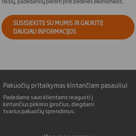
tikslų, padedančių pereiti prie žiedinės ekonomikos.
SUSISIEKITE SU MUMIS IR GAUKITE
DAUGIAU INFORMACIJOS
Pakuočių pritaikymas kintančiam pasauliui
Padedame savo klientams reaguoti į
kintančius pirkimo įpročius, diegdami
tvarius pakuočių sprendimus.