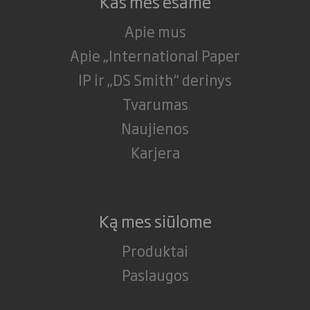
Kas mes esame
Apie mus
Apie „International Paper
IP ir „DS Smith“ derinys
Tvarumas
Naujienos
Karjera
Ką mes siūlome
Produktai
Paslaugos