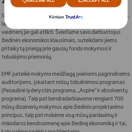
Siekiant paspartinti perėjimą prie žiedinės ekonomikos,
labai svarbu, kad žmonės žinotų, ką tai reiškia ir kokį
vaidmenį jie gali atlikti. Šviečiame savo darbuotojus
žiedinės ekonomikos klausimais, suteikdami jiems
pritaikytą prieigą prie gausių fondo mokymosi ir
tobulėjimo priemonių.
EMF pateikė mokymo medžiagą įvairioms pagrindinėms
auditorijoms, įskaitant mūsų tobulinimosi programas
(Pasaulinė lyderystės programa, „Aspire“ ir absolventų
programa). Taip pat bendradarbiavome rengiant 700
mūsų dizainerių mokymus apie žiedinio projektavimo
principus, taip pat mokėme visą mūsų pardavimų ir
rinkodaros bendruomenę apie žiedinę ekonomiką ir tai,
kaip galime padėti savo klientams.