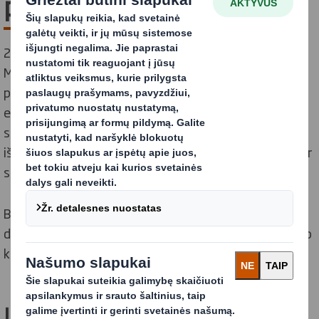
partnerystė
2019 m. gegužę tapome vienu iš nedaugelio Ellen
MacArthur fondo strateginių partnerių. Vadovaudami
pakuočių pramonei, siekiančiai labiau žiedinės
ekonomikos, norėjome pakviesti pagrindinius šios
srities mąstytojus į savo verslą, kad jie mestų mums
iššūkį ir padėtų toliau įgyvendinti šią darbotvarkę sau ir
savo klientams.
Bendradarbiaudami su
Ellen MacArthur fondu
daugiausia dėmesio skiriame trims pagrindinėms darbo
kryptims.
Inovacijos