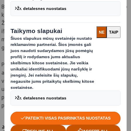
Bendradarbiaudami su Fondu galime toliau padėti savo
klientams spręsti žiedinės ekonomikos uždavinius.
Žinome, kad mūsų klientai susiduria su dideliais
iššūkiais prisitaikydami prie žiedinės ekonomikos
mąstymo - nuo plastikų pakeitimo iki perdirbimo
galimybių.
Pavyzdžiui, EMF suteikė unikalių įžvalgų įvairiuose
aukšto lygio renginiuose, skirtuose klientams, taip pat
virtualiuose praktiniuose seminaruose.Šie bendri
užsiėmimai buvo skirti Kovid-19 poveikiui spręsti ir
pasiūlyti tvaresnį požiūrį į neprilygstamą klientų
patirtį.
Žmonės