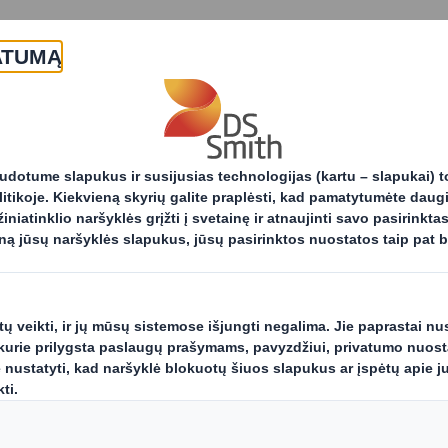
Apie mus
Produktai ir paslaugos
ktai
Pramoninė pakuotė
Pra
Inovatyvū