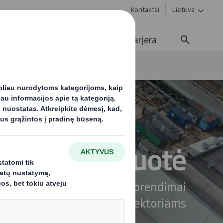
Kontaktai
Lietuva
Tvarumas
Žiniasklaida
Karjera
moninė pakuotė
s ir tvarūs B2B pakavimo sprendimai
įvairiems sektoriams