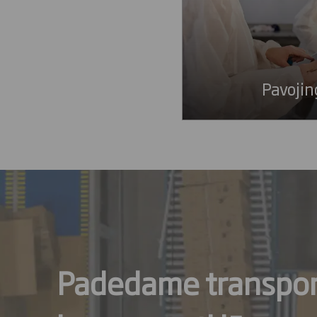
Pavojin
Padedame transpor