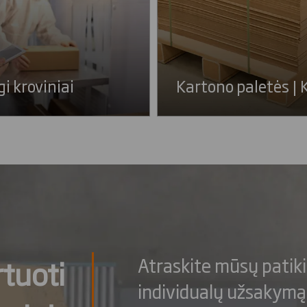
gi kroviniai
Kartono paletės | 
tuoti
Atraskite mūsų patiki
individualų užsakym