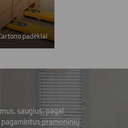
Kartono padėklai
mus, saugius, pagal
ą pagamintus pramoninių