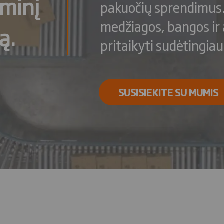
aminį
pakuočių sprendimus. 
medžiagos, bangos ir
ą.
pritaikyti sudėtingia
SUSISIEKITE SU MUMIS