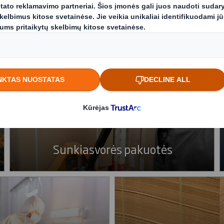
rendimai
Atraskite jums tinkam
Sunkiasvorės pakuotės