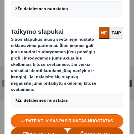
Carousel. Use previous and next buttons to move betwe
Spustelkite norėdami išplėsti vaizdą
SUSISIEKITE SU MUMIS