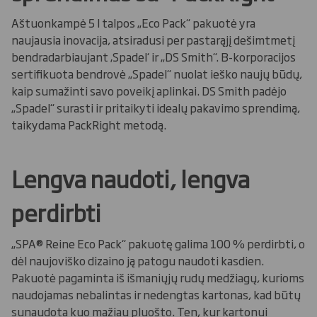
Aštuonkampė 5 l talpos „Eco Pack“ pakuotė yra
naujausia inovacija, atsiradusi per pastarąjį dešimtmetį
bendradarbiaujant ‚Spadel‘ ir „DS Smith“. B-korporacijos
sertifikuota bendrovė „Spadel“ nuolat ieško naujų būdų,
kaip sumažinti savo poveikį aplinkai. DS Smith padėjo
„Spadel“ surasti ir pritaikyti idealų pakavimo sprendimą,
taikydama PackRight metodą.
Lengva naudoti, lengva
perdirbti
„SPA® Reine Eco Pack“ pakuotę galima 100 % perdirbti, o
dėl naujoviško dizaino ją patogu naudoti kasdien.
Pakuotė pagaminta iš išmaniųjų rudų medžiagų, kurioms
naudojamas nebalintas ir nedengtas kartonas, kad būtų
sunaudota kuo mažiau pluošto. Ten, kur kartonui