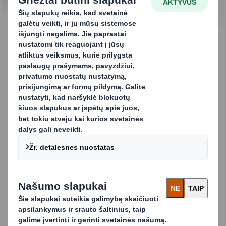
SUSISIEKITE SU MUMIS
Krepšys dėžutėje. Visų
formų ir dydžių
pakuotės
Mūsų pakuočių sprendimus „maišelis dėžutėje“ sudaro
minkšto plastiko pakuotė, kurią supa apsauginė arba
reklaminė gofruoto kartono dėžutė, su jūsų prekės
ženklu ar pardavimo pranešimu arba be jo. Jie idealiai
tinka visiems, kurie gamina, gabena ir parduoda skysčius,