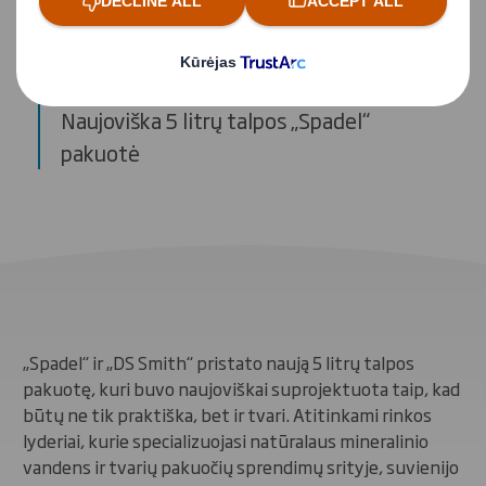
Atvejo analizė
Naujoviška 5 litrų talpos „Spadel“
pakuotė
„Spadel“ ir „DS Smith“ pristato naują 5 litrų talpos
pakuotę, kuri buvo naujoviškai suprojektuota taip, kad
būtų ne tik praktiška, bet ir tvari. Atitinkami rinkos
lyderiai, kurie specializuojasi natūralaus mineralinio
vandens ir tvarių pakuočių sprendimų srityje, suvienijo