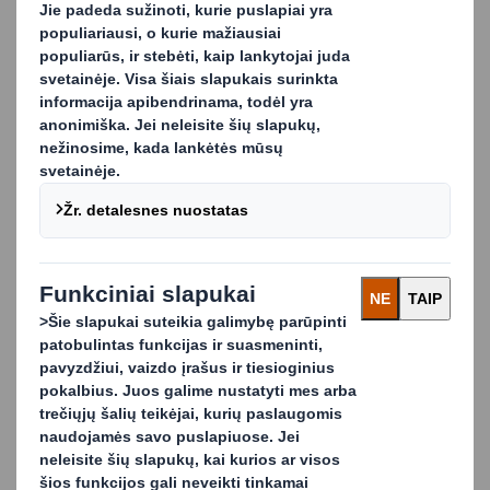
gėrimus ar kitus birius produktus. Dėl mūsų sumanaus
dizaino ir įvairių siurblių sprendimų maišelį lengva
visiškai ištuštinti, todėl niekada nepraleidžiamas joks
skystis.
Be to, mūsų maišelis dėžutėje gali būti įvairių dydžių ir
formų, taip pat gali būti naudojami įvairūs siurblių
sprendimai.
Gėrimų pramonės pakavimo mašinos
Esame ne tik „Bag-in-box“ sprendimų, bet ir visų rūšių
gėrimų buteliukuose (plastikiniuose ar stikliniuose),
buteliukuose ar plastikiniuose maišeliuose pakavimo
mašinų projektavimo ekspertai, pvz., 1 dalies dėžučių
formavimo mašinų, kelių dalių dėžučių formavimo
mašinų, pertvarų įdėklų, dėžučių sandarinimo mašinų ar
pilnų „Bag-in-box“ linijų.