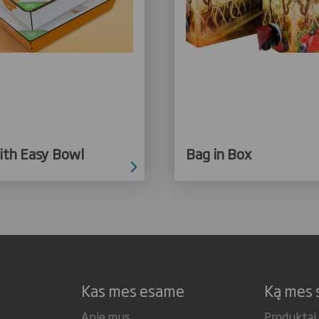
ith Easy Bowl
Bag in Box
Kas mes esame
Ką mes 
Apie mus
Produktai