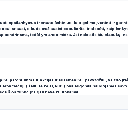
nd
Carousel. Use previous
klui