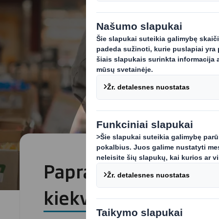
Paprastas Wraparou
kiekvieno tiekimo ci