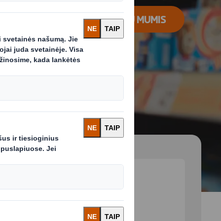
SUSISIEKITE SU MUMIS
 and next buttons to move between slides. Only the cu