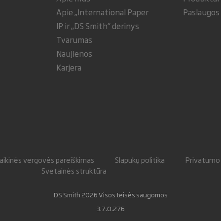
Apie „International Paper
Paslaugos
IP ir „DS Smith“ derinys
Tvarumas
Naujienos
Karjera
laikinės vergovės pareiškimas
Slapukų politika
Privatumo 
Svetainės struktūra
DS Smith 2026 Visos teisės saugomos
3.7.0.276