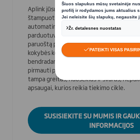
Aplink jūsų gaminius suformuojamos papr
štampuoto kartono pakuotės, skirtos nau
automatinėse pildymo ir pakavimo linijose
parduotuvėje, kad būtų galima naudoti ka
paruoštą pakuotę. Mes deriname technines
kokybės kontrole, o mūsų projektavimo 
bendradarbiauja su štampavimo specialis
pirmauti perforavimo technologijų srityje
tampa greitas, nuoseklus ir švarus, nepak
apsaugai, kurios reikia tiekimo cikle.
SUSISIEKITE SU MUMIS IR GAU
INFORMACIJOS