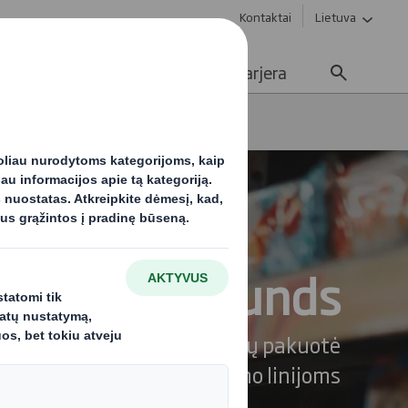
Kontaktai
Lietuva
Tvarumas
Žiniasklaida
Karjera
s apgaubiančios pakuotės
Wraparounds
ai efektyvi prekybos centrų pakuotė
automatinėms pakavimo linijoms