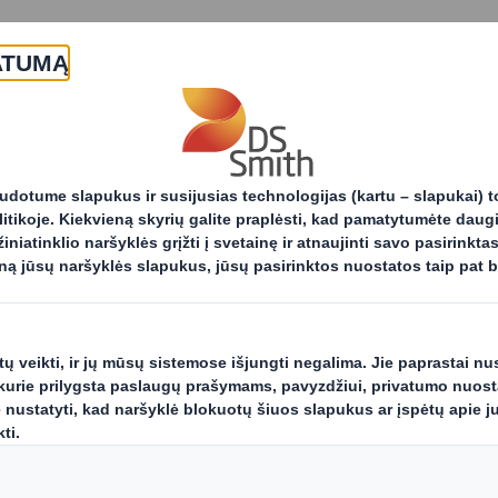
Apie mus
Produktai ir paslaugos
Produktai
Pakuotė gėrimams
Wraparound
Ekonomišk