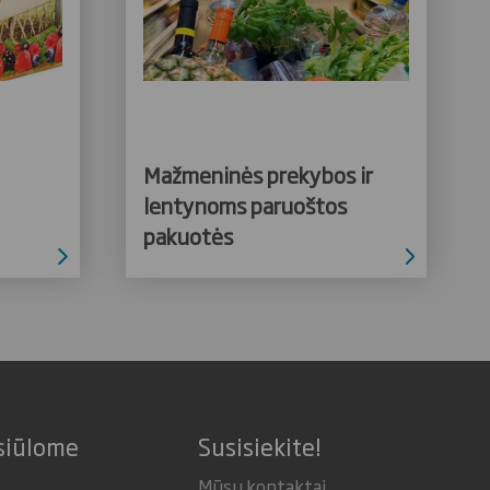
Mažmeninės prekybos ir
lentynoms paruoštos
pakuotės
siūlome
Susisiekite!
Mūsų kontaktai