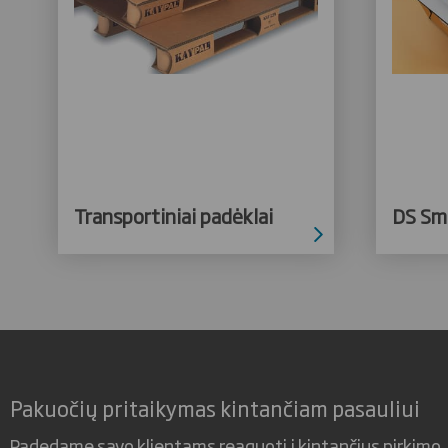
Transportiniai padėklai
DS Sm
Pakuočių pritaikymas kintančiam pasauliui
Padedame savo klientams reaguoti į kintančius pirkimo