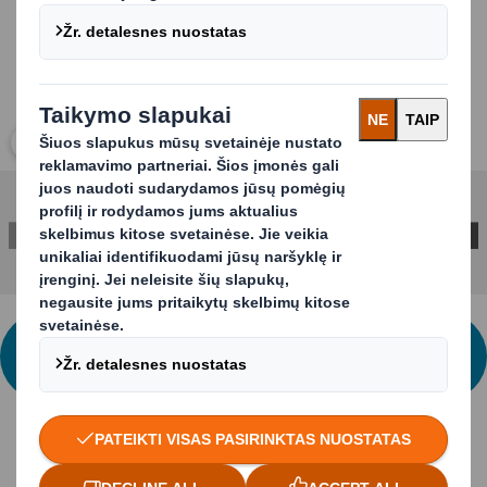
Spustelkite norėdami išplėsti vaizdą
SUSISIEKITE SU MUMIS IR GAUKITE
DAUGIAU INFORMACIJOS