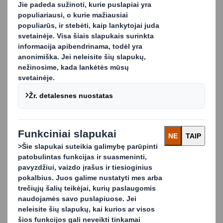
sprendimus, pagamintus iš skirtingų medžiagų ir
pasižyminčių skirtingomis apsauginėmis savybėmis.
Mūsų sprendimai
Įdėklai ir skirtukai
Paminkštas – minkšta arba atspari medžiaga,
naudojama užpildyti, suteikti formą, apsaugoti arba
patogiai supakuoti gaminius
Putų gaminiai, pavyzdžiui, putplastis, kopolimerinis
plastikas arba išlieta pluoštinė medžiaga. Dažniausiai
jie yra integruojami su kitomis medžiagomis,
tokiomis kaip plastikas, gofruotasis kartonas,
mediena, kad būtų užtikrinta tobula gaminio
apsauga.
Carousel. Use previous and next buttons to move betwe