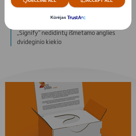
Atvejo analizė
Padedame užtikrinti, kad bendrovė
„Signify“ nedidintų išmetamo anglies
dvideginio kiekio