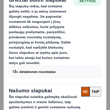
SUSISIEKITE SU MUMIS
Buferiai ir įdėklai.
Apsaugokite savo
gaminius iš vidaus
Apsaugoti prekes nuo judėjimo pakuotėje ir jų
sugadinimo siunčiant, sandėliuojant ir tvarkant yra taip
pat svarbu, kaip ir apsaugoti jas nuo išorinių pažeidimų.
Todėl mes kuriame, gaminame bei ir tiekiame įvairius
pramoninio paminkšto ir apsauginės pakuotės