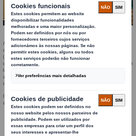
A solução final da embalagem produzida na Tecnicarton Portugal,
consiste num box de cartão canelado de grandes dimensões
(1220x1150x2500 mm) capaz de suportar até 90.000 rolhas de
cortiça sem deformação. Incluindo 2 dispensadores de descarga em
lados opostos para diminuir tempos de esvaziamento, um fundo
automontavel apto para o transporte tanto em camião como em
contentor marítimo.
Conseguindo uma diminuição total de custos para o cliente, graças
a:
Redução de tempos de embalamento
Redução de material usado para a embalagem
Optimização do espaço em armazém e transporte