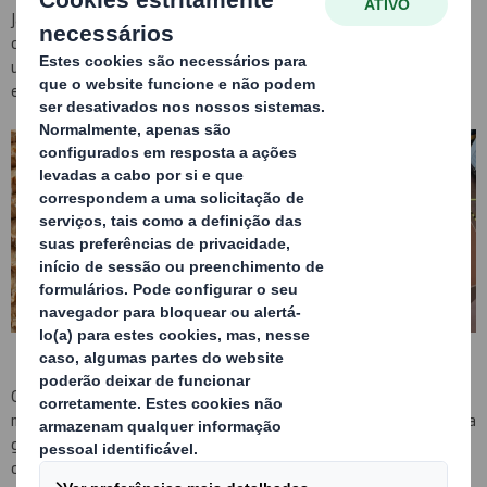
Já a alguns meses, a nossa fábrica de Portugal recebeu um
contacto de um produtor de rolhas de cortiça da zona, solicitando
uma solução de embalagem que melhorasse o processo de
embalamento que atualmente usava para as suas rolhas.
O processo de embalamento das rolhas de cortiça é comum para a
maioria das empresas produtoras, um processo que requere de uma
grande quantidade de tempo e materiais de embalamento. Este
consiste no embalamento manual das rolhas em sacos de rafia/