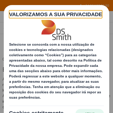
Skip to main content
+34 96 122 60 80
EMBALAGEM PARA ROLHAS DE CORTIÇA
PORTUGAL
PT
02 mar. 2016 12:13 (London Time)
Embalagem para rolhas de cortiça
Atualmente a industria portuguesa é líder mundial na produção de
rolhas de cortiça, seguida por a espanhola, que ocupa o segundo
lugar e concentra o maior volume de produção nas comunidades de
Andalucía, Extremadura, Cataluña e Valencia, sendo especialmente
importantes na industria vinícola para conseguir uma adequada
conservação do vinho de cave.