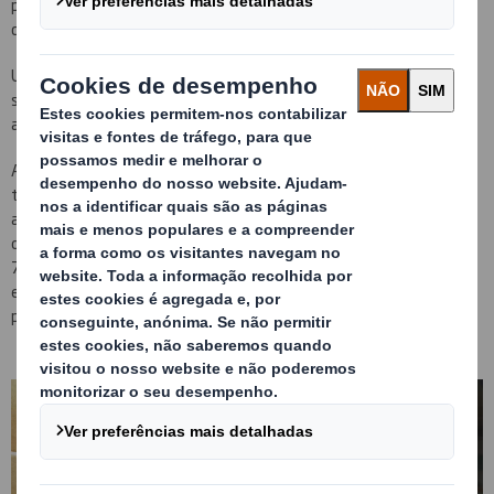
plástico, que posteriormente se fecham por costura ou colagem
das extremidades.
Uma vez fechados posicionam-se manualmente todos os sacos
sobre as paletes para a sua paletização transporte/
armazenamento.
A partir da análise de este tipo de embalagem, começamos a
trabalhar em possíveis soluções de embalagem que melhorem a
atual. Todas elas focadas numa embalagem quadrangular/
octagonal de cartão canelado, capaz de conter a granel entre
75.000 – 90.000 unidades de rolhas sem deformação da
embalagem e que por sua vez conte com uma abertura frontal
para descarga do produto.